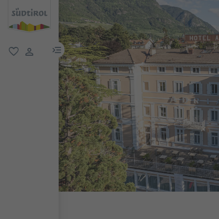
menu link
favorit
user link