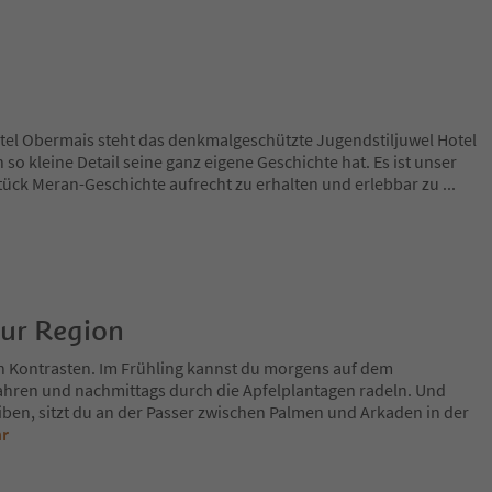
rtel Obermais steht das denkmalgeschützte Jugendstiljuwel Hotel
h so kleine Detail seine ganz eigene Geschichte hat. Es ist unser
tück Meran-Geschichte aufrecht zu erhalten und erlebbar zu
...
zur Region
n Kontrasten. Im Frühling kannst du morgens auf dem
fahren und nachmittags durch die Apfelplantagen radeln. Und
iben, sitzt du an der Passer zwischen Palmen und Arkaden in der
hr