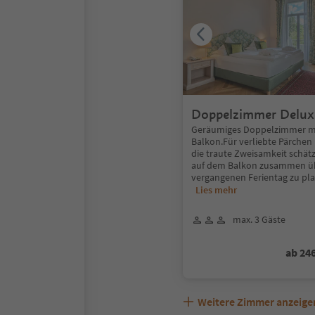
Doppelzimmer Delux
oder Westbalkon
Geräumiges Doppelzimmer m
Balkon.Für verliebte Pärchen
die traute Zweisamkeit schät
auf dem Balkon zusammen ü
vergangenen Ferientag zu pl
Lies mehr
max. 3 Gäste
ab 24
Weitere Zimmer anzeige