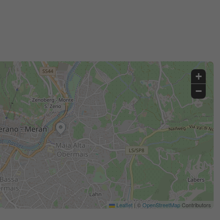
+
−
Leaflet
|
©
OpenStreetMap
Contributors