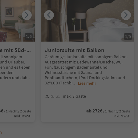
1
/
6
1
/
5
e mit Süd-
Juniorsuite mit Balkon
it sonnigem
Geräumige Juniorsuite mit sonnigem Balkon.
 und Urlauber,
Ausgestattet mit: Badewanne/Dusche, WC,
zen und es lieben
Fön, flauschigem Bademantel und
ber den
Wellnesstasche mit Sauna- und
audern und dab
...
Poolhandtüchern, IPod-Dockingstation und
32“LCD Flachbi
...
Lies mehr
max. 3 Gäste
6€
ab 272€
/ 1 Nacht / 2 Gäste
/ 1 Nacht / 2 Gäste
Inkl. MwSt.
Inkl. MwSt.
n