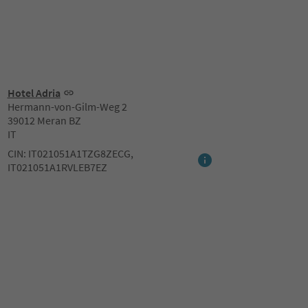
Hotel Adria
Hermann-von-Gilm-Weg 2
39012 Meran BZ
IT
CIN: IT021051A1TZG8ZECG,
IT021051A1RVLEB7EZ