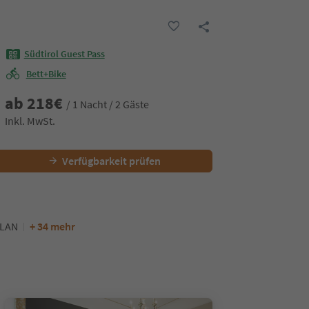
Südtirol Guest Pass
Bett+Bike
ab
218
€
/ 1 Nacht / 2 Gäste
Inkl. MwSt.
Verfügbarkeit prüfen
WLAN
+ 34 mehr