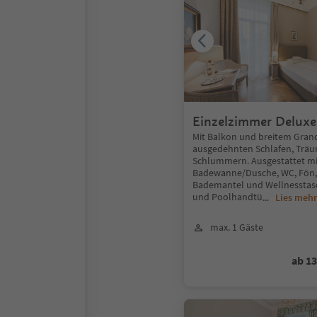
Einzelzimmer Deluxe
oder Westbalkon
Mit Balkon und breitem Grand
ausgedehnten Schlafen, Trä
Schlummern. Ausgestattet mi
Badewanne/Dusche, WC, Fön,
Bademantel und Wellnesstas
und Poolhandtü
...
Lies mehr
max. 1 Gäste
ab 1