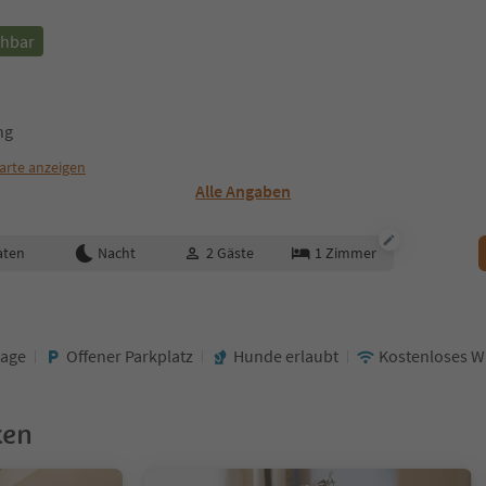
chbar
ng
arte anzeigen
Alle Angaben
aten
Nacht
2
Gäste
1
Zimmer
Lage
Offener Parkplatz
Hunde erlaubt
Kostenloses 
ken