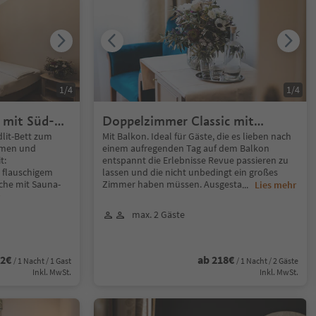
1
/
4
1
/
4
 mit Süd-
Doppelzimmer Classic mit
Balkon
lit-Bett zum
Mit Balkon. Ideal für Gäste, die es lieben nach
umen und
einem aufregenden Tag auf dem Balkon
t:
entspannt die Erlebnisse Revue passieren zu
 flauschigem
lassen und die nicht unbedingt ein großes
che mit Sauna-
Zimmer haben müssen. Ausgesta
...
Lies mehr
max. 2 Gäste
32€
ab 218€
/ 1 Nacht / 1 Gast
/ 1 Nacht / 2 Gäste
Inkl. MwSt.
Inkl. MwSt.