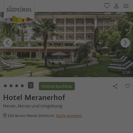
men
favorit
user lin
1
/
16
S
Online buchbar
Hotel Meranerhof
Meran, Meran und Umgebung
115 m
von Meran Zentrum
Karte anzeigen