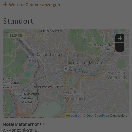
Weitere Zimmer anzeigen
Standort
+
−
Leaflet
|
©
OpenStreetMap
Contributors
Hotel Meranerhof
A.-Manzoni-Str. 1