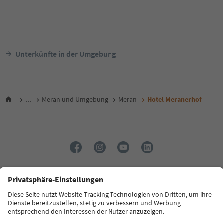
Unterkünfte in der Umgebung
...
Meran und Umgebung
Meran
Hotel Meranerhof
Sprache: Deutsch
FAQ
Kontakt
Presse
MICE
Datenschutzerklärung
AGB
Impressum
Cookie Policy
Film commission
Über uns