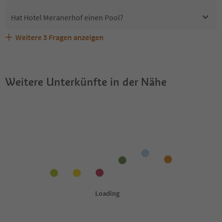
Hat Hotel Meranerhof einen Pool?
Weitere
3
Fragen anzeigen
Sind Haustiere in der Unterkunft Hotel Meranerhof
Erhalten die Gäste von Hotel Meranerhof einen Südtirol
Welche Services bietet Hotel Meranerhof?
erlaubt?
Guestpass?
Weitere Unterkünfte in der Nähe