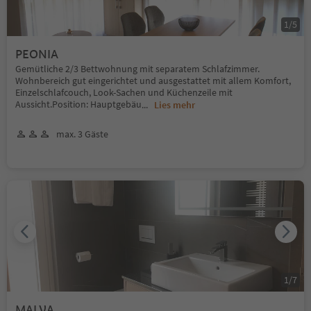
1
/
5
PEONIA
Gemütliche 2/3 Bettwohnung mit separatem Schlafzimmer.
Wohnbereich gut eingerichtet und ausgestattet mit allem Komfort,
Einzelschlafcouch, Look-Sachen und Küchenzeile mit
Aussicht.Position: Hauptgebäu
...
Lies mehr
max. 3 Gäste
1
/
7
MALVA