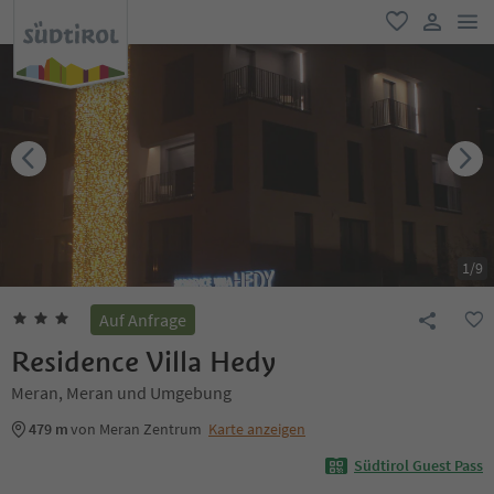
men
favorit
user lin
1
/
9
Auf Anfrage
Residence Villa Hedy
Meran, Meran und Umgebung
479 m
von Meran Zentrum
Karte anzeigen
Südtirol Guest Pass