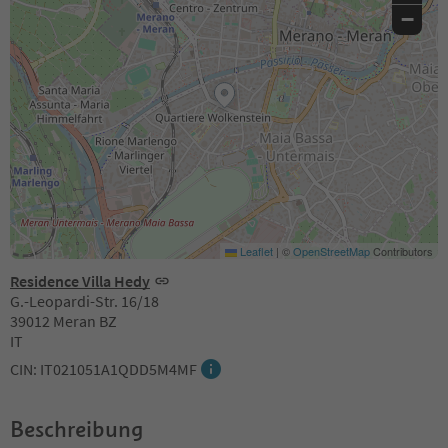
−
Leaflet
|
©
OpenStreetMap
Contributors
Residence Villa Hedy
G.-Leopardi-Str. 16/18
39012 Meran BZ
IT
CIN: IT021051A1QDD5M4MF
Beschreibung