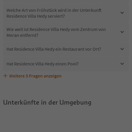
Welche Art von Frühstück wird in der Unterkunft
Residence Villa Hedy serviert?
Wie weit ist Residence Villa Hedy vom Zentrum von
Meran entfernt?
Hat Residence Villa Hedy ein Restaurant vor Ort?
Hat Residence Villa Hedy einen Pool?
Weitere
3
Fragen anzeigen
Sind Haustiere in der Unterkunft Residence Villa Hedy
Erhalten die Gäste von Residence Villa Hedy einen
Welche Services bietet Residence Villa Hedy?
erlaubt?
Südtirol Guestpass?
Unterkünfte in der Umgebung