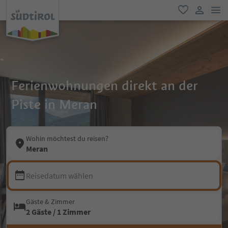
men
favorit
user lin
Ferienwohnungen direkt an der
Piste in Meran
Wohin möchtest du reisen?
Meran
Reisedatum wählen
Gäste & Zimmer
2 Gäste / 1 Zimmer