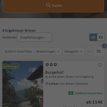
Suche
8
Ergebnisse
- Brixen
Empfehlungen
Sortieren:
2
Südtirol Guest Pass
Bewertungen
Kategorie
Verpflegungsa
aktive F
Auf Anfrage
Burgerhof
St. Andrä, Brixen, Brixen und Umgebung
2.4 km
von Brixen Zentrum
Südtirol Guest Pass
ab 114€