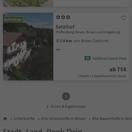
Auf Anfrage
Satzlhof
Pfeffersberg, Brixen, Brixen und Umgebung
2.8 km
von Brixen Zentrum
Südtirol Guest Pass
ab 75€
1 Nacht / 1 Apartment Inkl. MwSt.
1
1
1 - 8 von 8 Ergebnissen
Unterkünfte
Alle Unterkünfte in Brixen
Alle Bauernhöfe in Bri
Stadt, Land, Pool: Dein