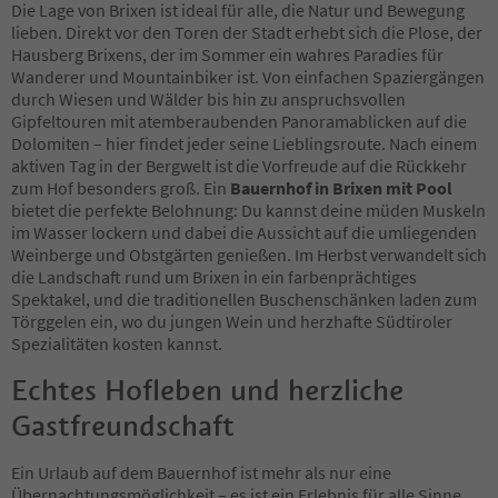
Die Lage von Brixen ist ideal für alle, die Natur und Bewegung
lieben. Direkt vor den Toren der Stadt erhebt sich die Plose, der
Hausberg Brixens, der im Sommer ein wahres Paradies für
Wanderer und Mountainbiker ist. Von einfachen Spaziergängen
durch Wiesen und Wälder bis hin zu anspruchsvollen
Gipfeltouren mit atemberaubenden Panoramablicken auf die
Dolomiten – hier findet jeder seine Lieblingsroute. Nach einem
aktiven Tag in der Bergwelt ist die Vorfreude auf die Rückkehr
zum Hof besonders groß. Ein
Bauernhof in Brixen mit Pool
bietet die perfekte Belohnung: Du kannst deine müden Muskeln
im Wasser lockern und dabei die Aussicht auf die umliegenden
Weinberge und Obstgärten genießen. Im Herbst verwandelt sich
die Landschaft rund um Brixen in ein farbenprächtiges
Spektakel, und die traditionellen Buschenschänken laden zum
Törggelen ein, wo du jungen Wein und herzhafte Südtiroler
Spezialitäten kosten kannst.
Echtes Hofleben und herzliche
Gastfreundschaft
Ein Urlaub auf dem Bauernhof ist mehr als nur eine
Übernachtungsmöglichkeit – es ist ein Erlebnis für alle Sinne.