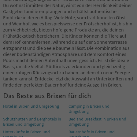
Du wohnst inmitten der Natur, wirst von der Herzlichkeit deiner
Gastgeberfamilie empfangen und erhältst authentische
Einblicke in deren Alltag. Viele Höfe, vom traditionellen Obst-
und Weinhof, wie es beispielsweise der Frötscherhof ist, bis hin
zum Viehbetrieb, bieten hofeigene Produkte an, die deinen
Frühstückstisch bereichern. Die Kinder können die Tiere auf
dem Hof kennenlernen, während du auf der Sonnenterrasse
entspannst und die Seele baumeln lässt. Die Kombination aus
dieser bodenständigen Atmosphäre und dem Komfort eines
Pools macht deinen Aufenthalt unvergesslich. Es ist die ideale
Basis, um die Vielfalt Südtirols zu erkunden und gleichzeitig
einen ruhigen Rückzugsort zu haben, an dem du neue Energie
tanken kannst. Entdecke jetzt die Auswahl an Unterkünften und
finde den perfekten Bauernhof für deine Auszeit in Brixen.
Das Beste aus Brixen für dich
Hotel in Brixen und Umgebung
Camping in Brixen und
Umgebung
Schutzhütten und Berghotels in
Bed and Breakfast in Brixen und
Brixen und Umgebung
Umgebung
Unterkünfte in Brixen und
Bauernhöfe in Brixen und
Umgebung
Umgebung