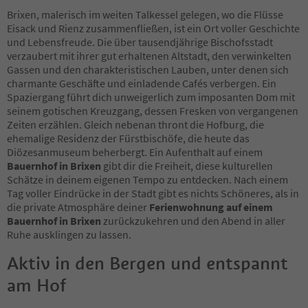
Brixen, malerisch im weiten Talkessel gelegen, wo die Flüsse
Eisack und Rienz zusammenfließen, ist ein Ort voller Geschichte
und Lebensfreude. Die über tausendjährige Bischofsstadt
verzaubert mit ihrer gut erhaltenen Altstadt, den verwinkelten
Gassen und den charakteristischen Lauben, unter denen sich
charmante Geschäfte und einladende Cafés verbergen. Ein
Spaziergang führt dich unweigerlich zum imposanten Dom mit
seinem gotischen Kreuzgang, dessen Fresken von vergangenen
Zeiten erzählen. Gleich nebenan thront die Hofburg, die
ehemalige Residenz der Fürstbischöfe, die heute das
Diözesanmuseum beherbergt. Ein Aufenthalt auf einem
Bauernhof in Brixen
gibt dir die Freiheit, diese kulturellen
Schätze in deinem eigenen Tempo zu entdecken. Nach einem
Tag voller Eindrücke in der Stadt gibt es nichts Schöneres, als in
die private Atmosphäre deiner
Ferienwohnung auf einem
Bauernhof in Brixen
zurückzukehren und den Abend in aller
Ruhe ausklingen zu lassen.
Aktiv in den Bergen und entspannt
am Hof