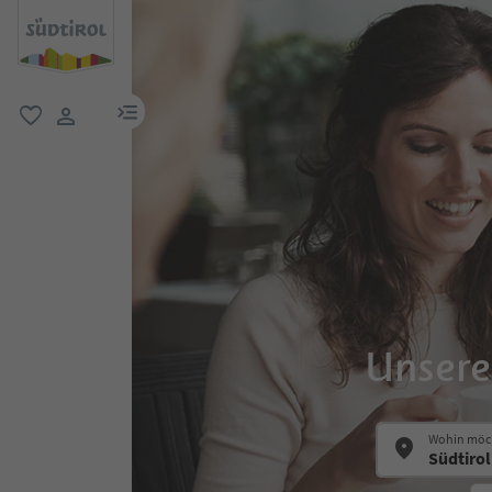
menu link
favorit
user link
Unsere
Wohin möch