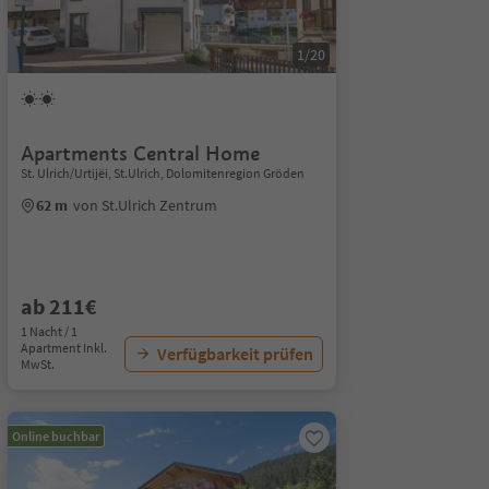
1/20
Apartments Central Home
St. Ulrich/Urtijëi, St.Ulrich, Dolomitenregion Gröden
62 m
von St.Ulrich Zentrum
ab 211€
1 Nacht / 1
Apartment Inkl.
Verfügbarkeit prüfen
MwSt.
Online buchbar