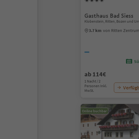
Gasthaus Bad Siess
Klobenstein, Ritten, Bozen und 
3.7 km
von Ritten Zentru
Sü
ab 114€
1 Nacht / 2
Personen Inkl.
Verfügb
MwSt.
Online buchbar