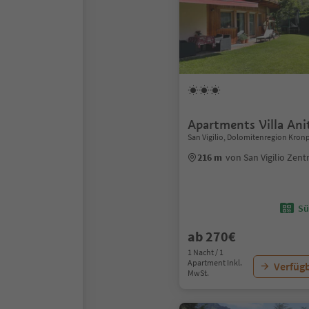
Apartments Villa Ani
San Vigilio, Dolomitenregion Kronp
216 m
von San Vigilio Zen
Sü
ab 270€
1 Nacht / 1
Apartment Inkl.
Verfügb
MwSt.