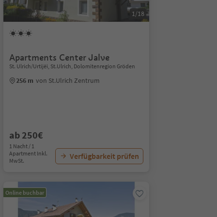
1/18
Apartments Center Jalve
St. Ulrich/Urtijëi, St.Ulrich, Dolomitenregion Gröden
256 m
von St.Ulrich Zentrum
ab 250€
1 Nacht / 1
Apartment Inkl.
Verfügbarkeit prüfen
MwSt.
Online buchbar