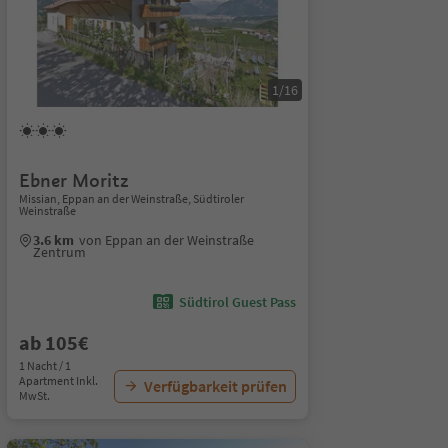
1/16
Ebner Moritz
Missian, Eppan an der Weinstraße, Südtiroler
Weinstraße
3.6 km
von Eppan an der Weinstraße
Zentrum
Südtirol Guest Pass
ab 105€
1 Nacht / 1
Apartment Inkl.
Verfügbarkeit prüfen
MwSt.