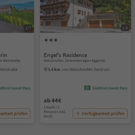
1/7
1/6
rin
Engel's Residence
er Weinstraße
Welschnofen, Dolomitenregion Eggental
Weinstraße
1.4 km
von Welschnofen Zentrum
dtirol Guest Pass
Südtirol Guest Pass
ab 44€
1 Nacht / 2
Personen Inkl.
arkeit prüfen
Verfügbarkeit prüfen
MwSt.