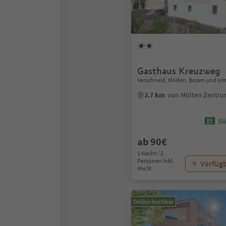
Gasthaus Kreuzweg
Verschneid, Mölten, Bozen und 
2.7 km
von Mölten Zentr
Sü
ab 90€
1 Nacht / 2
Personen Inkl.
Verfügb
MwSt.
Online buchbar