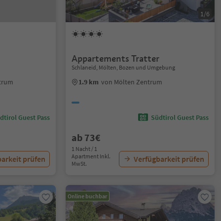
1/6
Appartements Tratter
Schlaneid, Mölten, Bozen und Umgebung
ntrum
1.9 km
von Mölten Zentrum
dtirol Guest Pass
Südtirol Guest Pass
ab 73€
1 Nacht / 1
Apartment Inkl.
arkeit prüfen
Verfügbarkeit prüfen
MwSt.
Online buchbar