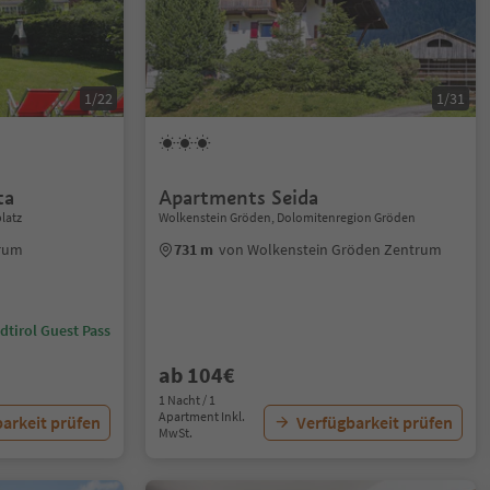
1/22
1/31
ta
Apartments Seida
latz
Wolkenstein Gröden, Dolomitenregion Gröden
trum
731 m
von Wolkenstein Gröden Zentrum
dtirol Guest Pass
ab 104€
1 Nacht / 1
Apartment Inkl.
arkeit prüfen
Verfügbarkeit prüfen
MwSt.