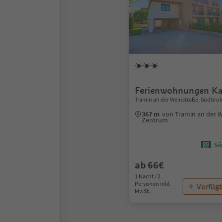
Ferienwohnungen Ka
Tramin an der Weinstraße, Südtirol
367 m
von Tramin an der 
Zentrum
Sü
ab 66€
1 Nacht / 2
Personen Inkl.
Verfügb
MwSt.