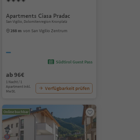
Apartments Ciasa Pradac
San Vigilio, Dolomitenregion Kronplatz
288 m
von San Vigilio Zentrum
Südtirol Guest Pass
ab 96€
1 Nacht / 1
Apartment Inkl.
Verfügbarkeit prüfen
MwSt.
Online buchbar