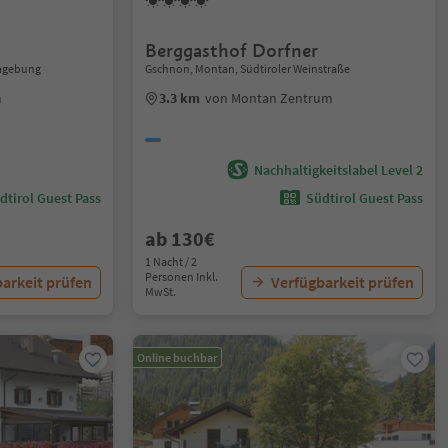
Berggasthof Dorfner
Umgebung
Gschnon, Montan, Südtiroler Weinstraße
m
3.3 km
von Montan Zentrum
Nachhaltigkeitslabel Level 2
dtirol Guest Pass
Südtirol Guest Pass
ab 130€
1 Nacht / 2
Personen Inkl.
arkeit prüfen
Verfügbarkeit prüfen
MwSt.
Online buchbar