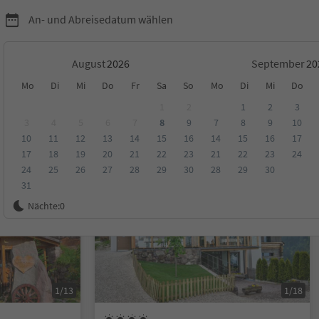
An- und Abreisedatum wählen
August
September
Mo
Di
Mi
Do
Fr
Sa
So
Mo
Di
Mi
Do
1
2
1
2
3
3
4
5
6
7
8
9
7
8
9
10
10
11
12
13
14
15
16
14
15
16
17
ungen
Kategorie
Verpflegungsart
Nachhaltige Unterkunft
17
18
19
20
21
22
23
21
22
23
24
24
25
26
27
28
29
30
28
29
30
31
Online buchbar
Nächte:
0
1/13
1/18