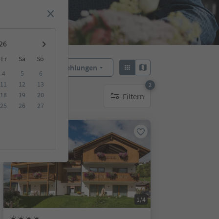
Fr
Sa
So
Empfehlungen
Sortieren:
4
5
6
11
12
13
2
18
19
20
Filtern
aktive Filter
25
26
27
Online buchbar
1/4