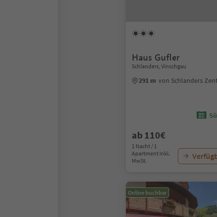
Haus Gufler
Schlanders, Vinschgau
291 m
von Schlanders Ze
Sü
ab 110€
1 Nacht / 1
Apartment Inkl.
Verfügb
MwSt.
Online buchbar