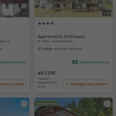
1/3
1/28
Apartments Hofmann
Umgebung
St. Martin - Gsiesertal, Gsies,
um
1.3 km
von Gsies Zentrum
dtirol Guest Pass
Südtirol Guest Pass
ab 120€
1 Nacht / 1
Apartment Inkl.
arkeit prüfen
Verfügbarkeit prüfen
MwSt.
Online buchbar