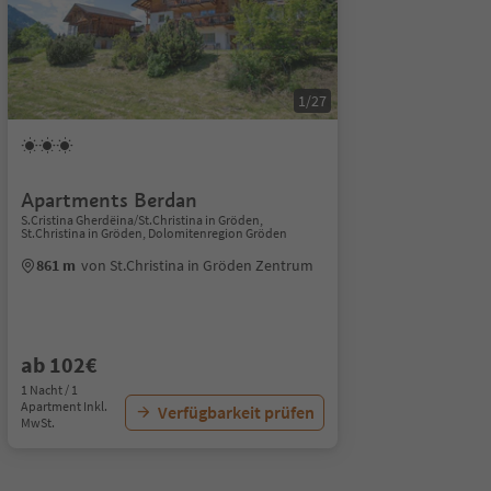
1/27
Apartments Berdan
S.Cristina Gherdëina/St.Christina in Gröden,
St.Christina in Gröden, Dolomitenregion Gröden
861 m
von St.Christina in Gröden Zentrum
ab 102€
1 Nacht / 1
Apartment Inkl.
Verfügbarkeit prüfen
MwSt.