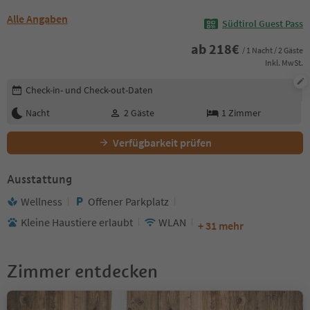
Alle Angaben
Südtirol Guest Pass
ab
218
€
/ 1 Nacht / 2 Gäste
Inkl. MwSt.
Buchungsdetails bearbeiten
Check-in- und Check-out-Daten
Nacht
2
Gäste
1
Zimmer
Verfügbarkeit prüfen
Ausstattung
Wellness
Offener Parkplatz
Kleine Haustiere erlaubt
WLAN
+ 31 mehr
Zimmer entdecken