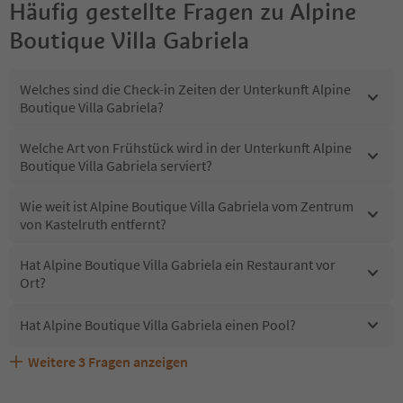
Häufig gestellte Fragen zu
Alpine
Boutique Villa Gabriela
Welches sind die Check-in Zeiten der Unterkunft Alpine
Boutique Villa Gabriela?
Welche Art von Frühstück wird in der Unterkunft Alpine
Boutique Villa Gabriela serviert?
Wie weit ist Alpine Boutique Villa Gabriela vom Zentrum
von Kastelruth entfernt?
Hat Alpine Boutique Villa Gabriela ein Restaurant vor
Ort?
Hat Alpine Boutique Villa Gabriela einen Pool?
Weitere
3
Fragen anzeigen
Sind Haustiere in der Unterkunft Alpine Boutique Villa
Erhalten die Gäste von Alpine Boutique Villa Gabriela
Welche Services bietet Alpine Boutique Villa Gabriela?
Gabriela erlaubt?
einen Südtirol Guestpass?