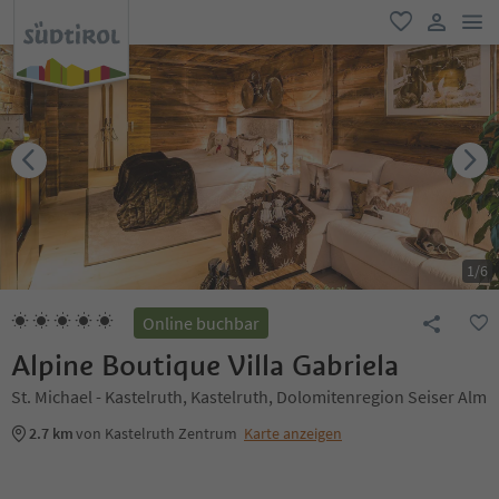
men
favorit
user lin
1
/
6
Online buchbar
Alpine Boutique Villa Gabriela
St. Michael - Kastelruth, Kastelruth, Dolomitenregion Seiser Alm
2.7 km
von Kastelruth Zentrum
Karte anzeigen