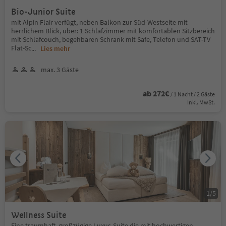
Bio-Junior Suite
mit Alpin Flair verfügt, neben Balkon zur Süd-Westseite mit
herrlichem Blick, über: 1 Schlafzimmer mit komfortablen Sitzbereich
mit Schlafcouch, begehbaren Schrank mit Safe, Telefon und SAT-TV
Flat-Sc
...
Lies mehr
max. 3 Gäste
ab 272€
/ 1 Nacht / 2 Gäste
Inkl. MwSt.
1
/
5
Wellness Suite
Eine traumhaft, großzügige Luxus-Suite die mit hochwertigen