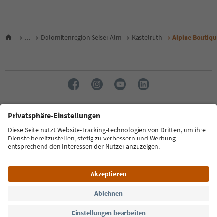
...
Dolomitenregion Seiser Alm
Kastelruth
Alpine Boutique
Sprache: Deutsch
FAQ
Kontakt
Presse
MICE
Datenschutzerklärung
AGB
Impressum
Cookie Policy
Film commission
Über uns
Zugänglichkeitserklärung
Südtirol B2B
© 2026 IDM Südtirol