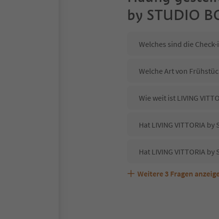
by STUDIO 
Welches sind die Check
Welche Art von Frühstüc
Wie weit ist LIVING VI
Hat LIVING VITTORIA by
Hat LIVING VITTORIA by
Weitere
3
Fragen anzeig
Sind Haustiere in der 
Welche Services bietet