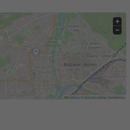
+
−
Leaflet
|
©
OpenStreetMap
Contributors