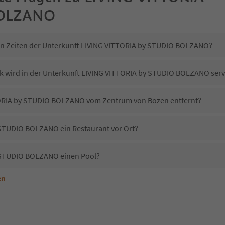
BOLZANO
-in Zeiten der Unterkunft LIVING VITTORIA by STUDIO BOLZANO?
k wird in der Unterkunft LIVING VITTORIA by STUDIO BOLZANO serv
TTORIA by STUDIO BOLZANO vom Zentrum von Bozen entfernt?
 STUDIO BOLZANO ein Restaurant vor Ort?
 STUDIO BOLZANO einen Pool?
en
Unterkunft LIVING VITTORIA by STUDIO BOLZANO erlaubt?
 LIVING VITTORIA by STUDIO BOLZANO?
Erhalten die Gäste von LIVING VITTORIA by STUDIO BOLZANO einen Südtirol Guestpass?