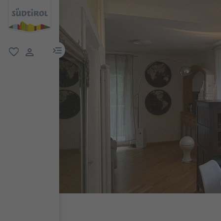
menu link
favorit
user link