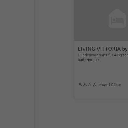
LIVING VITTORIA b
BOLZANO
1 Ferienwohnung für 4 Perso
Badezimmer
max. 4 Gäste