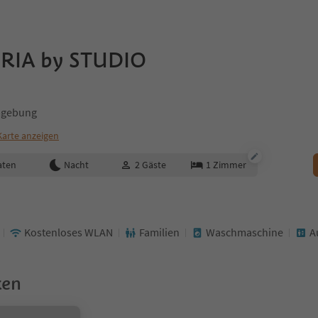
ORIA by STUDIO
mgebung
Karte anzeigen
aten
Nacht
2
Gäste
1
Zimmer
Kostenloses WLAN
Familien
Waschmaschine
A
ken