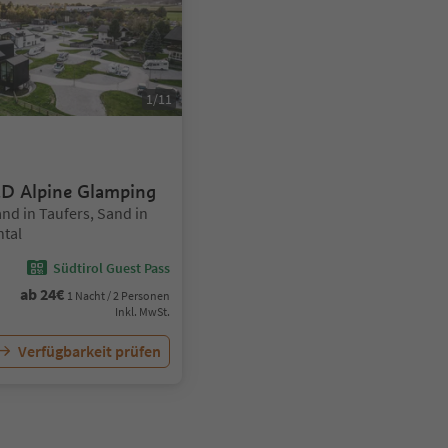
1
/
11
Sterne
 Alpine Glamping
nd in Taufers, Sand in
ntal
Südtirol Guest Pass
ab
24
€
1 Nacht / 2 Personen
Inkl. MwSt.
Verfügbarkeit prüfen