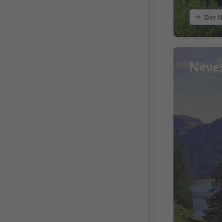
Der N
Neves