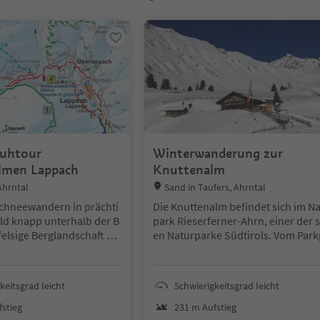
huhtour
Winterwanderung zur
lmen Lappach
Knuttenalm
Location:
Ahrntal
Sand in Taufers, Ahrntal
Schneewandern in prächti
Die Knuttenalm befindet sich im N
d knapp unterhalb der B
park Rieserferner-Ahrn, einer der 
elsige Berglandschaft so
en Naturparke Südtirols. Vom Park
e reicht. Keine Einkehr.
tz ausgehend führt die einfache W
ertour auf der leicht ansteigenden
 den Wetter- und Lawine
ststraße Nr. 9 zur Knuttenalm. Die 
keitsgrad leicht
Schwierigkeitsgrad leicht
itere Informationen erhal
sestation ist Ausgangspunkt vieler
den Alpinschulen und Berg
chwanderungen und Skitouren.
stieg
231 m Aufstieg