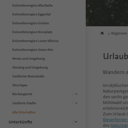
Dolomitenregion Alta Badia
Dolomitenregion Eggental
Dolomitenregion Gröden
Dolomitenregion Kronplatz
Regionen
Dolomitenregion Lüsen Villnöss
Dolomitenregion Seiser Alm
Urlaub
Meran und Umgebung
Sterzing und Umgebung
Wandern a
Südtiroler Weinstraße
Im idyllisch
Vinschgau
Naturparkgem
Rückzugsorte
den sechs ga
Mühlwald und
Südtirols Städte
erlebnisreic
Alle Ortschaften
Zum Urlaub 
Rieserferner
Unterkünfte
des
Naturpa