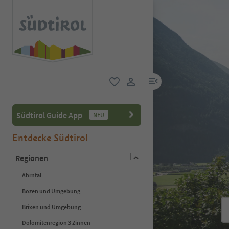
menu link
favorit
user link
Südtirol Guide App
NEU
Entdecke Südtirol
Regionen
Ahrntal
Bozen und Umgebung
Brixen und Umgebung
Dolomitenregion 3 Zinnen