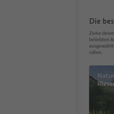
Die be
Ziehe deine
beliebten A
ausgewählte
näher.
Natu
Riese