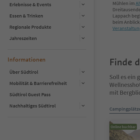
Mühlen im
A
Erlebnisse & Events
Dreitausende
Essen & Trinken
Lappach begl
beim Anblick
Regionale Produkte
Veranstaltu
Jahreszeiten
Informationen
Finde 
Über Südtirol
Soll es ein
Mobilität & Barrierefreiheit
Wellnessho
mit Bergbli
Südtirol Guest Pass
Sie befinden s
Nachhaltiges Südtirol
Campingplätz
Online buchbar