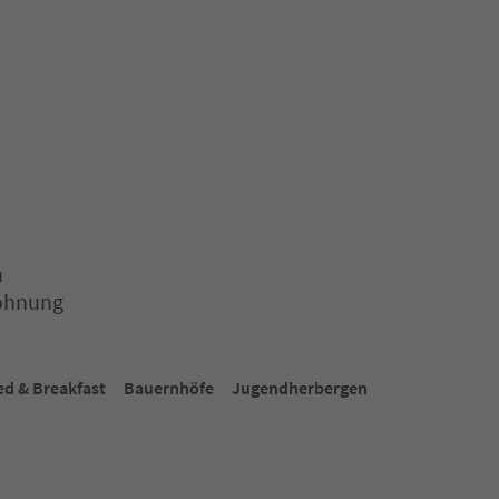
n
wohnung
aus, um deren Inhalt anzuzeigen. Drücken Sie Enter oder Leertaste,
ed & Breakfast
Bauernhöfe
Jugendherbergen