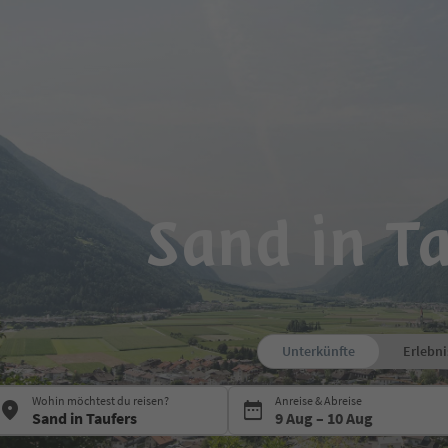
Sand in T
Unterkünfte
Erlebni
Drücke die Leertaste oder Ente
Wohin möchtest du reisen?
Anreise & Abreise
9 Aug – 10 Aug