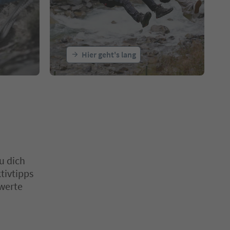
Hier geht's lang
u dich
tivtipps
swerte
aus, um deren Inhalt anzuzeigen. Drücken Sie Enter oder Leertaste,