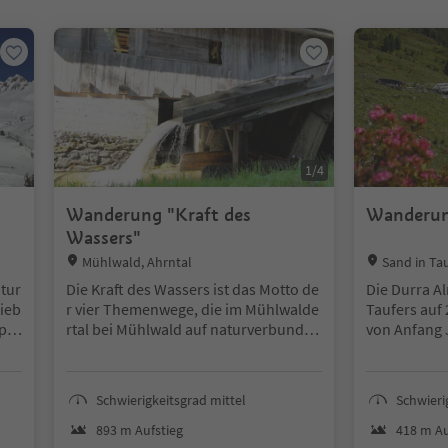
1
/
4
Wanderung "Kraft des
Wanderun
Wassers"
Location:
Location:
Mühlwald, Ahrntal
Sand in Tau
atur
Die Kraft des Wassers ist das Motto de
Die Durra Al
sieb
r vier Themenwege, die im Mühlwalde
Taufers auf 
pla
rtal bei Mühlwald auf naturverbunden
von Anfang 
and
e und wissenshungrige Wanderer war
geöffnet.
 For
ten. Jeder einzelne verfügt über seine
Jau
n ganz eigenen Charme.
Schwierigkeitsgrad mittel
Schwieri
 Ho
893 m Aufstieg
418 m Au