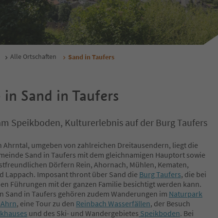
Alle Ortschaften
Sand in Taufers
 in Sand in Taufers
m Speikboden, Kulturerlebnis auf der Burg Taufers
en Ahrntal, umgeben von zahlreichen Dreitausendern, liegt die
einde Sand in Taufers mit dem gleichnamigen Hauptort sowie
stfreundlichen Dörfern Rein, Ahornach, Mühlen, Kematen,
 Lappach. Imposant thront über Sand die
Burg Taufers
, die bei
hen Führungen mit der ganzen Familie besichtigt werden kann.
in Sand in Taufers gehören zudem Wanderungen im
Naturpark
-Ahrn
, eine Tour zu den
Reinbach Wasserfällen
, der Besuch
rkhauses
und des Ski- und Wandergebietes
Speikboden
. Bei