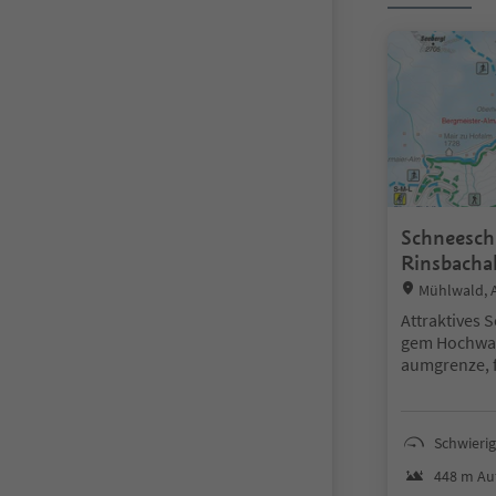
Schneesc
Rinsbacha
Location:
Mühlwald, 
Attraktives 
gem Hochwal
aumgrenze, f
weit das Aug
Beachten Sie
Schwierig
nbericht. We
ten Sie bei 
448 m Auf