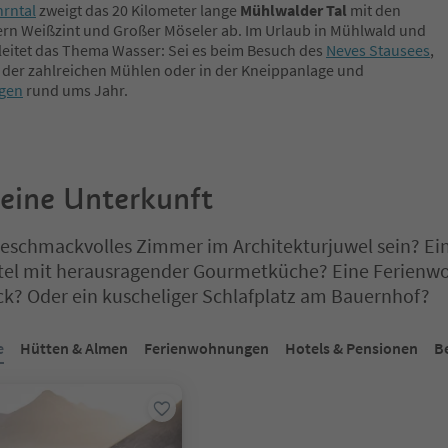
hrntal
zweigt das 20 Kilometer lange
Mühlwalder Tal
mit den
rn Weißzint und Großer Möseler ab. Im Urlaub in Mühlwald und
eitet das Thema Wasser: Sei es beim Besuch des
Neves Stausees
,
 der zahlreichen Mühlen oder in der Kneippanlage und
ngen
rund ums Jahr.
deine Unterkunft
 geschmackvolles Zimmer im Architekturjuwel sein? Ei
tel mit herausragender Gourmetküche? Eine Ferien
ck? Oder ein kuscheliger Schlafplatz am Bauernhof?
ich auf einem Registerkarten-Slider. Wählen Sie eine Registerkarte 
e
Hütten & Almen
Ferienwohnungen
Hotels & Pensionen
B