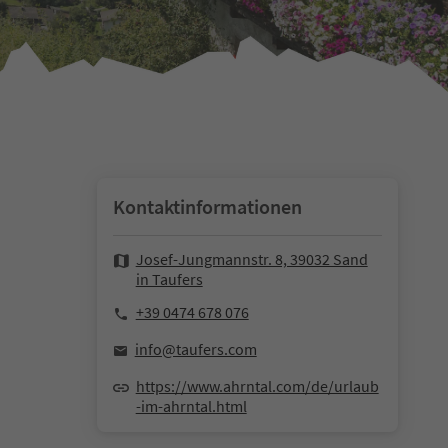
Kontaktinformationen
Josef-Jungmannstr. 8, 39032 Sand
in Taufers
+39 0474 678 076
info@taufers.com
https://www.ahrntal.com/de/urlaub
-im-ahrntal.html