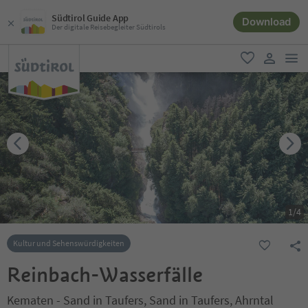
Südtirol Guide App
Download
Der digitale Reisebegleiter Südtirols
men
favorit
user lin
1
/
4
Kultur und Sehenswürdigkeiten
Reinbach-Wasserfälle
Kematen - Sand in Taufers, Sand in Taufers, Ahrntal