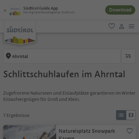
Südtirol Guide App
Download
Der digitale Reisebegleiter Südtirols
men
favorit
user lin
Ahrntal
keine ak
Schlittschuhlaufen im Ahrntal
Zugefrorene Naturseen und Eislaufplätze garantieren im Winter
Eislaufvergnügen für Groß und Klein.
7
Ergebnisse
Natureisplatz Snowpark
Kasern