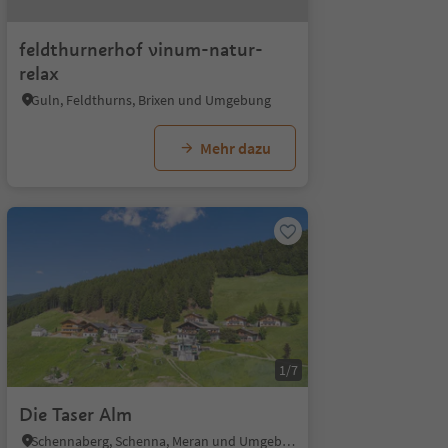
feldthurnerhof vinum-natur-
relax
Guln, Feldthurns, Brixen und Umgebung
Mehr dazu
1/7
Die Taser Alm
Schennaberg, Schenna, Meran und Umgebung