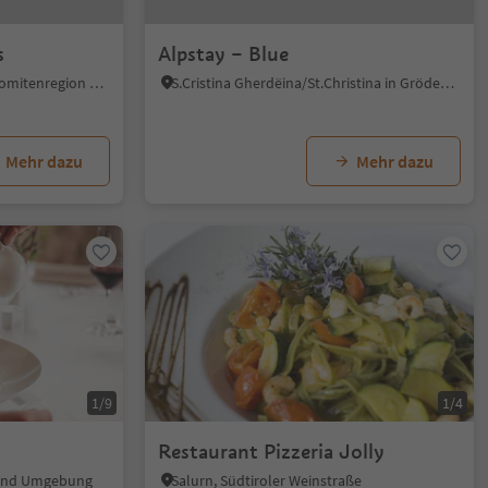
s
Alpstay – Blue
Moos in Sexten, Sexten, Dolomitenregion 3 Zinnen
S.Cristina Gherdëina/St.Christina in Gröden, St.Christina in Gröden, Dolomitenregion Gröden
Mehr dazu
Mehr dazu
1/9
1/4
Restaurant Pizzeria Jolly
g und Umgebung
Salurn, Südtiroler Weinstraße