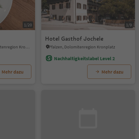
1/20
1/9
Hotel Gasthof Jochele
Reischach, Bruneck, Dolomitenregion Kronplatz
Pfalzen, Dolomitenregion Kronplatz
Nachhaltigkeitslabel Level 2
Mehr dazu
Mehr dazu