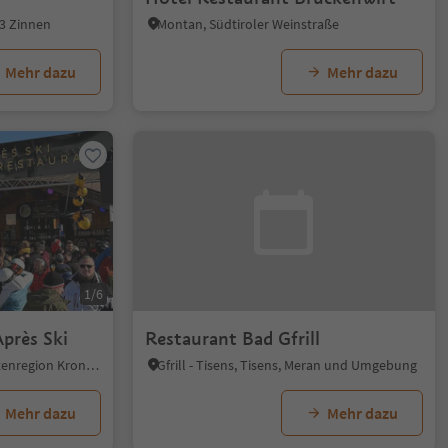
 3 Zinnen
Montan, Südtiroler Weinstraße
Mehr dazu
Mehr dazu
1/6
près Ski
Restaurant Bad Gfrill
Geiselsberg, Olang, Dolomitenregion Kronplatz
Gfrill - Tisens, Tisens, Meran und Umgebung
Mehr dazu
Mehr dazu