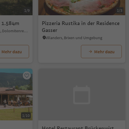
1/9
1/3
s 1.584m
Pizzeria Rustika in der Residence
Gasser
Niederrasen, Rasen-Antholz, Dolomitenregion Kronplatz
Villanders, Brixen und Umgebung
Mehr dazu
Mehr dazu
1/10
Hotel Restaurant Brückenwirt