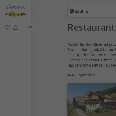
Südtirol
Restaurants
menu link
favorit
user link
Die Südtiroler Küche ist gez
Bodenständigkeit, lebt und l
das Experimentieren mit neu
Südtiroler Gasthaus, im fe
Hauben von Gault Millau oder
1412
Ergebnisse