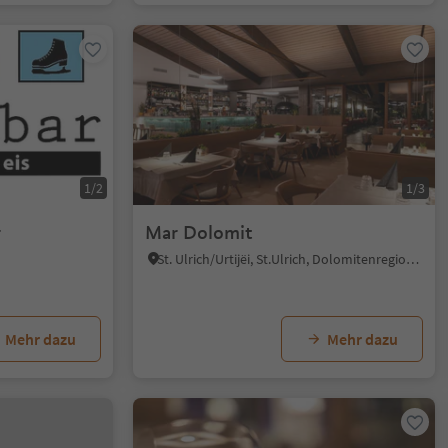
1/2
1/3
r
Mar Dolomit
St. Ulrich/Urtijëi, St.Ulrich, Dolomitenregion Gröden
Mehr dazu
Mehr dazu