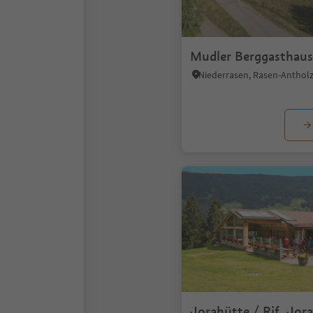
Mudler Berggasthau
Jorahütte / Rif. Jora