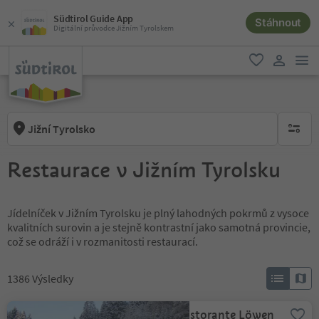
Südtirol Guide App
Stáhnout
Digitální průvodce Jižním Tyrolskem
odk
oblíbené
uživatel
Jižní Tyrolsko
brak ak
Restaurace v Jižním Tyrolsku
Jídelníček v Jižním Tyrolsku je plný lahodných pokrmů z vysoce
kvalitních surovin a je stejně kontrastní jako samotná provincie,
což se odráží i v rozmanitosti restaurací.
1386
Výsledky
Albergo Ristorante Löwen