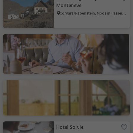
Monteneve
Corvara/Rabenstein, Moos in Passeier/Moso in Passiria, Meran/Merano and environs
Hohenwart - Restaurant
Café
Scena/Schenna, Schenna/Scena, Meran/Merano and environs
Úroveň udržitelnosti 3
Barduskeller
Cortina s.s.d.V./Kurtinig, Kurtinig an der Weinstraße/Cortina sulla Strada del Vino, Alto Adige Wine Road
Hotel Solvie