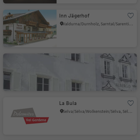
Inn Jägerhof
Valdurna/Durnholz, Sarntal/Sarentino, Bolzano/Bozen and environs
Restaurant Krone
Brunico città/Bruneck Stadt, Bruneck/Brunico, Dolomites Region Kronplatz/Plan de Corones
La Bula
Selva/Sëlva/Wolkenstein/Sëlva, Sëlva/Selva di Val Gardena, Dolomites Region Val Gardena