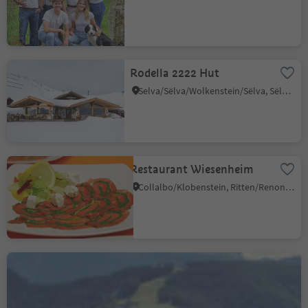
Rodella 2222 Hut
Selva/Sëlva/Wolkenstein/Sëlva, Sëlva/Selva di Val Gardena, Dolomites Region Val Gardena
Restaurant Wiesenheim
Collalbo/Klobenstein, Ritten/Renon, Bolzano/Bozen and environs
Restaurant/Pizzeria
Spaces
San Vigilio, Al Plan/San Vigilio, Dolomites Region Kronplatz/Plan de Corones