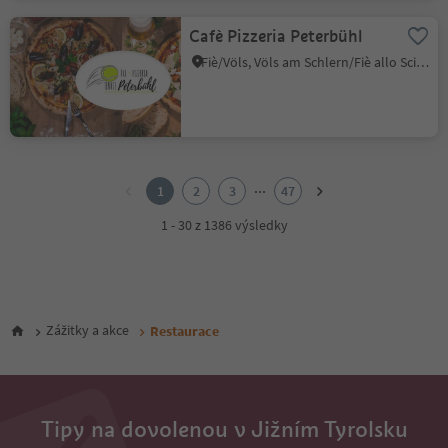
Cafè Pizzeria Peterbühl
Fiè/Völs, Völs am Schlern/Fiè allo Sciliar, Dolomites Region Seiser Alm
1
2
...
1
2
3
47
3
4
1 - 30 z 1386 výsledky
5
6
7
8
9
Zážitky a akce
Restaurace
10
11
12
13
14
Tipy na dovolenou v Jižním Tyrolsku
15