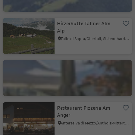
Hirzerhütte Tallner Alm
Alp
Talle di Sopra/Obertall, St.Leonhard in Passeier/San Leonardo in Passiria, Meran/Merano and environs
Restaurant Pizzeria
Steiner
Laives/Leifers, Bolzano/Bozen and environs
Restaurant Pizzeria Am
Anger
Anterselva di Mezzo/Antholz-Mittertal, Rasen-Antholz/Rasun Anterselva, Dolomites Region Kronplatz/Plan de Corones