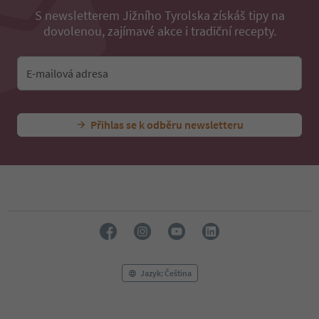
16
S newsletterem Jižního Tyrolska získáš tipy na
17
dovolenou, zajímavé akce i tradiční recepty.
18
19
20
E-mailová adresa
21
22
23
24
Přihlas se k odběru newsletteru
25
26
27
28
29
30
31
32
33
34
Jazyk: Čeština
35
36
37