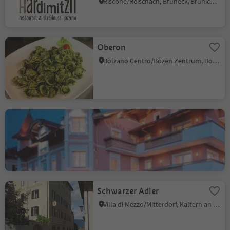
Riscone/Reischach, Bruneck/Brunico, Dolomites Region Kronplatz/Plan de Corones
Oberon
Bolzano Centro/Bozen Zentrum, Bolzano/Bozen, Bolzano/Bozen and environs
Hotel Restaurant
Blitzburg
Brunico città/Bruneck Stadt, Bruneck/Brunico, Dolomites Region Kronplatz/Plan de Corones
Schwarzer Adler
Villa di Mezzo/Mitterdorf, Kaltern an der Weinstraße/Caldaro sulla Strada del Vino, Alto Adige Wine Road