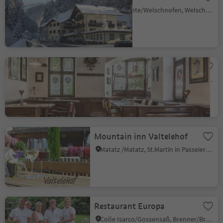
Nova Levante/Welschnofen, Welschnofen/Nova Levante, Dolomites Region Eggental
Batzenhäusl - Ca' de Bezzi
Bolzano Centro/Bozen Zentrum, Bolzano/Bozen, Bolzano/Bozen and environs
Mountain inn Valtelehof
Matatz /Matatz, St.Martin in Passeier/San Martino in Passiria, Meran/Merano and environs
Restaurant Europa
Colle Isarco/Gossensaß, Brenner/Brennero, Sterzing/Vipiteno and environs