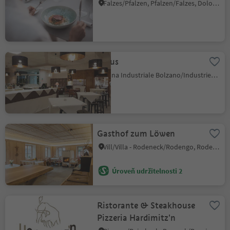
Falzes/Pfalzen, Pfalzen/Falzes, Dolomites Region Kronplatz/Plan de Corones
Cibus
Zona Industriale Bolzano/Industriezone Bozen, Bolzano/Bozen, Bolzano/Bozen and environs
Gasthof zum Löwen
Vill/Villa - Rodeneck/Rodengo, Rodeneck/Rodengo, Brixen/Bressanone and environs
Úroveň udržitelnosti 2
Ristorante & Steakhouse
Pizzeria Hardimitz'n