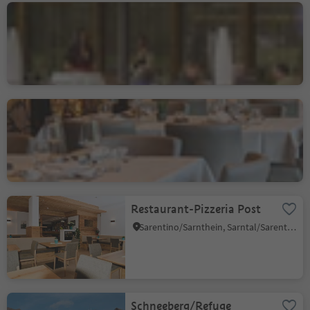
Thara SeeLounge
Caminata di Tures/Kematen, Sand in Taufers/Campo Tures, Ahrntal/Valle Aurina
Restaurant Terz
Cermes/Tscherms, Tscherms/Cermes, Meran/Merano and environs
Restaurant-Pizzeria Post
Sarentino/Sarnthein, Sarntal/Sarentino, Bolzano/Bozen and environs
Schneeberg/Refuge