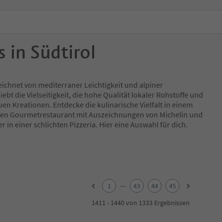
 in Südtirol
eichnet von mediterraner Leichtigkeit und alpiner
iebt die Vielseitigkeit, die hohe Qualität lokaler Rohstoffe und
en Kreationen. Entdecke die kulinarische Vielfalt in einem
inen Gourmetrestaurant mit Auszeichnungen von Michelin und
 in einer schlichten Pizzeria. Hier eine Auswahl für dich.
...
1
43
44
45
1411 - 1440 von 1333 Ergebnissen