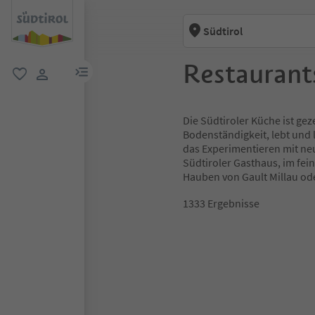
Südtirol
Restaurants
menu link
favorit
user link
Die Südtiroler Küche ist gez
Bodenständigkeit, lebt und l
das Experimentieren mit neu
Südtiroler Gasthaus, im fe
Hauben von Gault Millau oder
1333
Ergebnisse
1
2
3
4
5
6