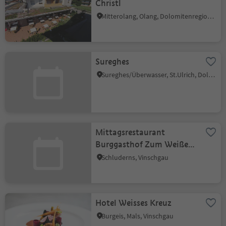
Christl
Mitterolang, Olang, Dolomitenregion Kronplatz
Sureghes
Sureghes/Überwasser, St.Ulrich, Dolomitenregion Gröden
Mittagsrestaurant
Burggasthof Zum Weißen
Rössl
Schluderns, Vinschgau
Hotel Weisses Kreuz
Burgeis, Mals, Vinschgau