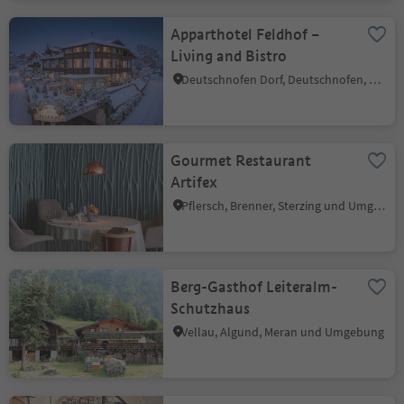
Apparthotel Feldhof –
Living and Bistro
Deutschnofen Dorf, Deutschnofen, Dolomitenregion Eggental
Gourmet Restaurant
Artifex
Pflersch, Brenner, Sterzing und Umgebung
Berg-Gasthof Leiteralm-
Schutzhaus
Vellau, Algund, Meran und Umgebung