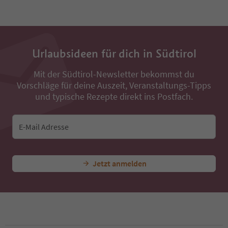
11
12
13
14
15
16
Urlaubsideen für dich in Südtirol
17
18
Mit der Südtirol-Newsletter bekommst du
19
Vorschläge für deine Auszeit, Veranstaltungs-Tipps
20
und typische Rezepte direkt ins Postfach.
21
22
23
E-Mail Adresse
24
25
26
27
Jetzt anmelden
28
29
30
31
32
33