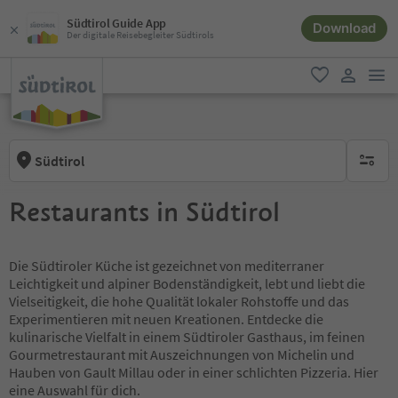
Südtirol Guide App
Download
Der digitale Reisebegleiter Südtirols
men
favorit
user lin
Südtirol
keine ak
Restaurants in Südtirol
Die Südtiroler Küche ist gezeichnet von mediterraner
Leichtigkeit und alpiner Bodenständigkeit, lebt und liebt die
Vielseitigkeit, die hohe Qualität lokaler Rohstoffe und das
Experimentieren mit neuen Kreationen. Entdecke die
kulinarische Vielfalt in einem Südtiroler Gasthaus, im feinen
Gourmetrestaurant mit Auszeichnungen von Michelin und
Hauben von Gault Millau oder in einer schlichten Pizzeria. Hier
eine Auswahl für dich.