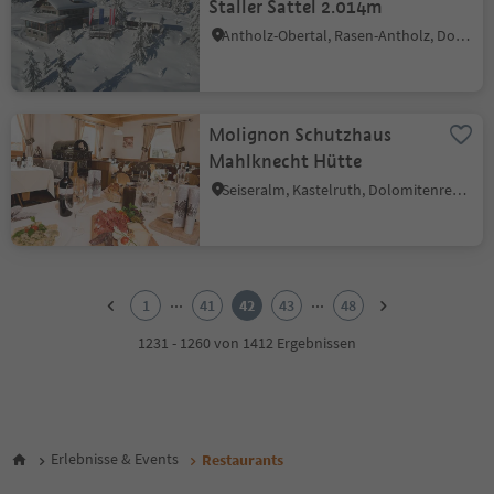
Staller Sattel 2.014m
Antholz-Obertal, Rasen-Antholz, Dolomitenregion Kronplatz
Molignon Schutzhaus
Mahlknecht Hütte
Seiseralm, Kastelruth, Dolomitenregion Seiser Alm
1
2
...
...
1
41
42
43
48
3
4
1231 - 1260 von 1412 Ergebnissen
5
6
7
8
9
Erlebnisse & Events
Restaurants
10