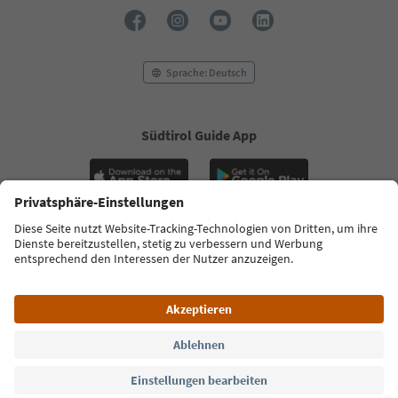
34
35
36
37
Sprache: Deutsch
38
39
40
41
Südtirol Guide App
42
43
44
45
46
47
FAQ
Kontakt
Presse
MICE
Datenschutzerklärung
AGB
48
Impressum
Cookie Policy
Film commission
Über uns
Zugänglichkeitserklärung
Südtirol B2B
© 2026 IDM Südtirol