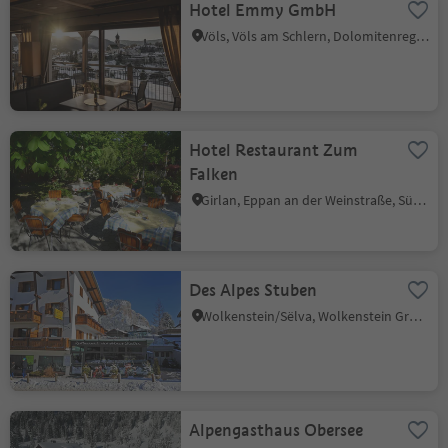
Hotel Emmy GmbH
Völs, Völs am Schlern, Dolomitenregion Seiser Alm
Hotel Restaurant Zum
Falken
Girlan, Eppan an der Weinstraße, Südtiroler Weinstraße
Des Alpes Stuben
Wolkenstein/Sëlva, Wolkenstein Gröden, Dolomitenregion Gröden
Alpengasthaus Obersee