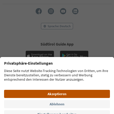
32
33
34
35
36
37
Sprache: Deutsch
38
39
40
Südtirol Guide App
41
42
43
44
45
46
47
FAQ
Kontakt
Presse
MICE
Datenschutzerklärung
AGB
48
Impressum
Cookie Policy
Film commission
Über uns
Zugänglichkeitserklärung
Südtirol B2B
© 2026 IDM Südtirol