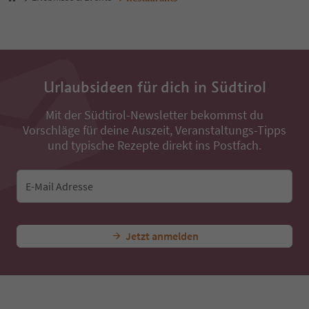
10
11
12
13
14
15
Urlaubsideen für dich in Südtirol
16
17
Mit der Südtirol-Newsletter bekommst du
18
Vorschläge für deine Auszeit, Veranstaltungs-Tipps
19
20
und typische Rezepte direkt ins Postfach.
21
22
23
E-Mail Adresse
24
25
26
Jetzt anmelden
27
28
29
30
31