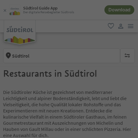
Südtirol Guide App
Download
Der digitale Reisebegleiter Südtirols
men
favorit
user lin
Südtirol
keine ak
Restaurants in Südtirol
Die Südtiroler Küche ist gezeichnet von mediterraner
Leichtigkeit und alpiner Bodenständigkeit, lebt und liebt die
Vielseitigkeit, die hohe Qualität lokaler Rohstoffe und das
Experimentieren mit neuen Kreationen. Entdecke die
kulinarische Vielfalt in einem Südtiroler Gasthaus, im feinen
Gourmetrestaurant mit Auszeichnungen von Michelin und
Hauben von Gault Millau oder in einer schlichten Pizzeria. Hier
eine Auswahl für dich.