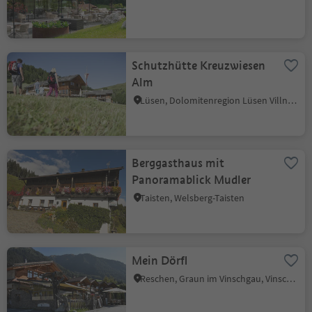
Schutzhütte Kreuzwiesen
Alm
Lüsen, Dolomitenregion Lüsen Villnöss
Berggasthaus mit
Panoramablick Mudler
Taisten, Welsberg-Taisten
Mein Dörfl
Reschen, Graun im Vinschgau, Vinschgau