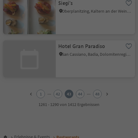
Siegi's
Oberplanitzing, Kaltern an der Weinstraße, Südtiroler Weinstraße
Hotel Gran Paradiso
San Cassiano, Badia, Dolomitenregion Alta Badia
1
2
...
...
1
42
43
44
48
3
4
1261 - 1290 von 1412 Ergebnissen
5
6
7
8
9
Erlebnisse & Events
Restaurants