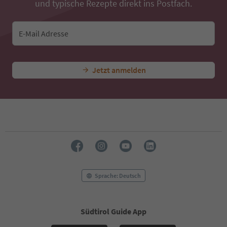
und typische Rezepte direkt ins Postfach.
19
20
21
E-Mail Adresse
22
23
24
25
Jetzt anmelden
26
27
28
29
30
31
32
33
34
35
Sprache: Deutsch
36
37
38
39
Südtirol Guide App
40