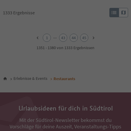
1333
Ergebnisse
1
2
...
1
43
44
45
3
4
1351 - 1380 von 1333 Ergebnissen
5
6
7
8
9
Erlebnisse & Events
Restaurants
10
11
12
13
14
Urlaubsideen für dich in Südtirol
15
16
Mit der Südtirol-Newsletter bekommst du
17
Vorschläge für deine Auszeit, Veranstaltungs-Tipps
18