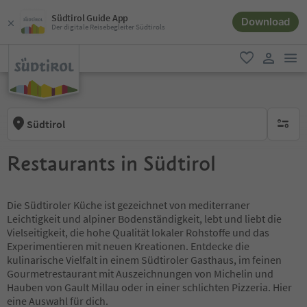
Südtirol Guide App
Download
Der digitale Reisebegleiter Südtirols
men
favorit
user lin
Südtirol
keine ak
Restaurants in Südtirol
Die Südtiroler Küche ist gezeichnet von mediterraner
Leichtigkeit und alpiner Bodenständigkeit, lebt und liebt die
Vielseitigkeit, die hohe Qualität lokaler Rohstoffe und das
Experimentieren mit neuen Kreationen. Entdecke die
kulinarische Vielfalt in einem Südtiroler Gasthaus, im feinen
Gourmetrestaurant mit Auszeichnungen von Michelin und
Hauben von Gault Millau oder in einer schlichten Pizzeria. Hier
eine Auswahl für dich.