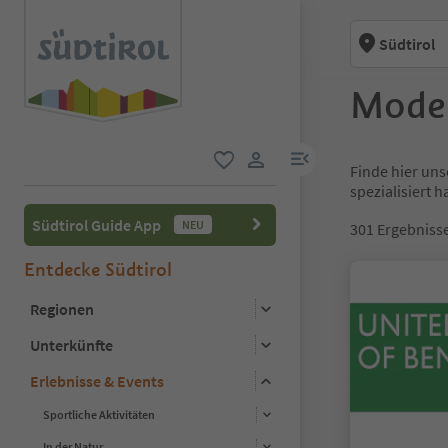
Südtirol
Mode 
menu link
Finde hier uns
favorit
user link
spezialisiert 
Südtirol Guide App
NEU
301
Ergebniss
Entdecke Südtirol
Regionen
Unterkünfte
Erlebnisse & Events
Sportliche Aktivitäten
In der Natur