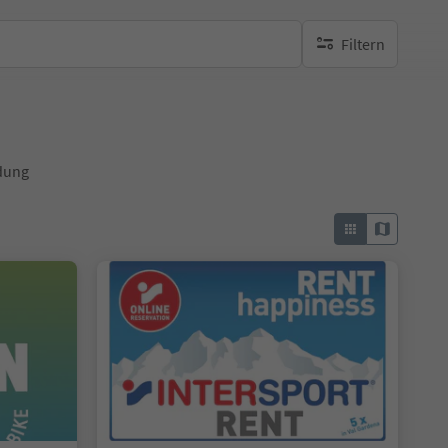
Filtern
keine aktiven Filte
idung