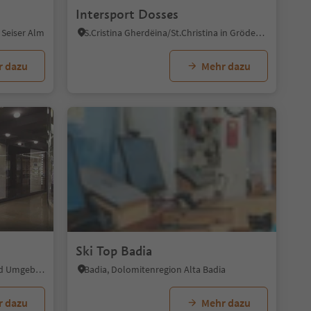
Intersport Dosses
 Seiser Alm
S.Cristina Gherdëina/St.Christina in Gröden, St.Christina in Gröden, Dolomitenregion Gröden
r dazu
Mehr dazu
s
Ski Top Badia
Bozen Zentrum, Bozen, Bozen und Umgebung
Badia, Dolomitenregion Alta Badia
r dazu
Mehr dazu