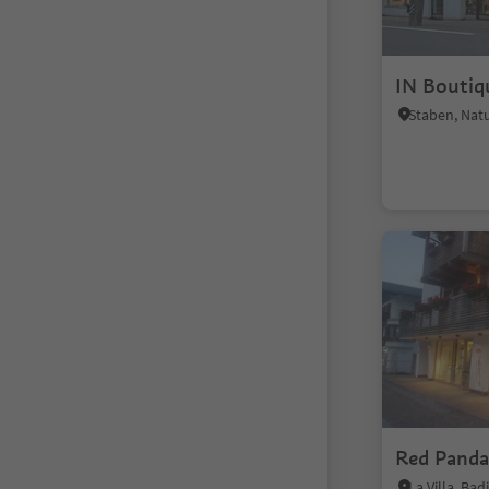
IN Boutiq
Staben, Nat
Red Panda
La Villa, Ba