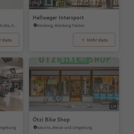
Hellweger Intersport
Kaltern Dorf, Kaltern an der Weinstraße, Südtiroler Weinstraße
Welsberg, Welsberg-Taisten
r dazu
Mehr dazu
1/4
Ötzi Bike Shop
 Umgebung
Naturns, Meran und Umgebung