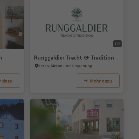
1/2
n
Runggaldier Tracht & Tradition
Meran, Meran und Umgebung
r dazu
Mehr dazu