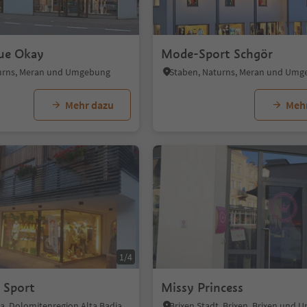
ue Okay
Mode-Sport Schgör
urns, Meran und Umgebung
Staben, Naturns, Meran und Um
Mehr dazu
Meh
1/4
 Sport
Missy Princess
dia, Dolomitenregion Alta Badia
Brixen Stadt, Brixen, Brixen und