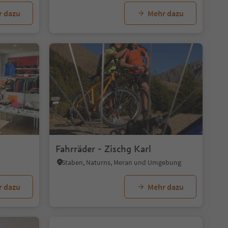
r dazu
Mehr dazu
Fahrräder - Zischg Karl
Staben, Naturns, Meran und Umgebung
r dazu
Mehr dazu