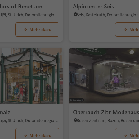
lors of Benetton
Alpincenter Seis
St. Ulrich/Urtijëi, St.Ulrich, Dolomitenregion Gröden
Seis, Kastelruth, Dolomitenregion
Mehr dazu
Meh
malzl
Oberrauch Zitt Modehau
St. Ulrich/Urtijëi, St.Ulrich, Dolomitenregion Gröden
Mehr dazu
Meh