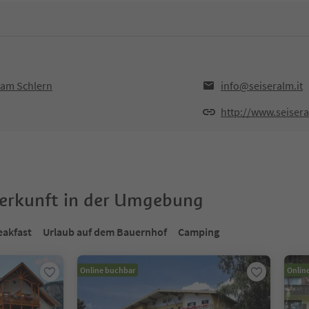
s am Schlern
info@seiseralm.it
http://www.seisera
terkunft in der Umgebung
eakfast
Urlaub auf dem Bauernhof
Camping
Online buchbar
Onlin