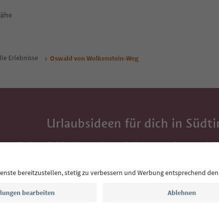
Nähe
lle Erlebnisse
Oswald von Wolkenstein-Weg
Urlaubsideen für dich in Südti
Mit der Südtirol-Newsletter bekommst du Vorschlä
Auszeit, Veranstaltungs-Tipps und typische Rezepte
Postfach.
E-Mail Adresse