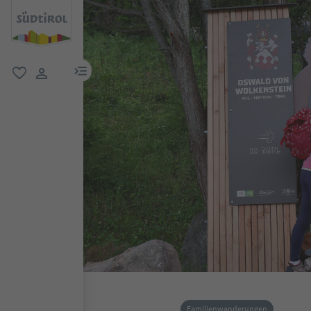
menu link
favorit
user link
Familienwanderungen