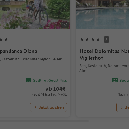
1
/
5
S
pendance Diana
Hotel Dolomites Na
Vigilerhof
, Kastelruth, Dolomitenregion Seiser
Seis, Kastelruth, Dolomitenr
Alm
Südtirol Guest Pass
Südti
ab
104
€
Nacht / Gäste Inkl. MwSt.
Nacht /
Jetzt buchen
J