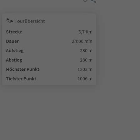
Tourübersicht
Strecke
5,7 Km
Dauer
2h:00 min
Aufstieg
280 m
Abstieg
280 m
Höchster Punkt
1203 m
Tiefster Punkt
1006 m