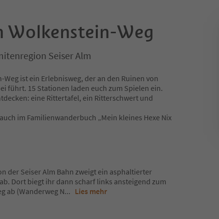
n Wolkenstein-Weg
mitenregion Seiser Alm
-Weg ist ein Erlebnisweg, der an den Ruinen von
i führt. 15 Stationen laden euch zum Spielen ein.
decken: eine Rittertafel, ein Ritterschwert und
 auch im Familienwanderbuch „Mein kleines Hexe Nix
on der Seiser Alm Bahn zweigt ein asphaltierter
ab. Dort biegt ihr dann scharf links ansteigend zum
eg ab (Wanderweg N
...
Lies mehr