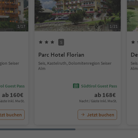
1
/
17
1
/
21
S
Parc Hotel Florian
De
gion Seiser
Seis, Kastelruth, Dolomitenregion Seiser
Seis
Alm
Alm
ol Guest Pass
Südtirol Guest Pass
ab
160
€
ab
168
€
Gäste Inkl. MwSt.
Nacht / Gäste Inkl. MwSt.
tzt buchen
Jetzt buchen