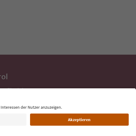
rol
ge für deine
 direkt ins