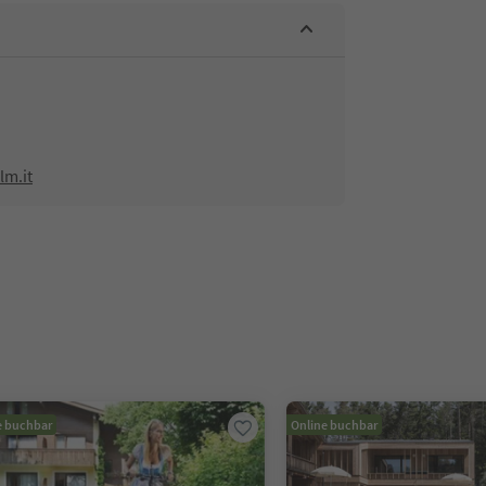
lm.it
e buchbar
Online buchbar