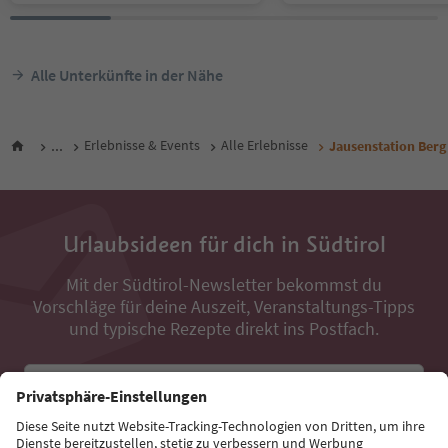
Alle Unterkünfte in der Nähe
...
Erlebnisse & Events
Alle Erlebnisse
Jausenstation Berg
Urlaubsideen für dich in Südtirol
Mit der Südtirol-Newsletter bekommst du
Vorschläge für deine Auszeit, Veranstaltungs-Tipps
und typische Rezepte direkt ins Postfach.
E-Mail Adresse