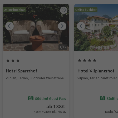
Online buchbar
Online buchbar
1
/
12
Hotel Sparerhof
Hotel Vilpianerhof
Vilpian, Terlan, Südtiroler Weinstraße
Vilpian, Terlan, Südtirole
Südtirol Guest Pass
Südtir
ab
138
€
Nacht / Gäste Inkl. MwSt.
Nacht / G