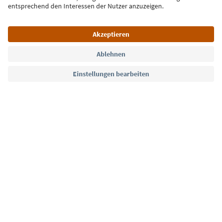
Jetzt anmelden
Sprache: Deutsch
Südtirol Guide App
FAQ
Kontakt
Presse
MICE
Datenschutzerklärung
AGB