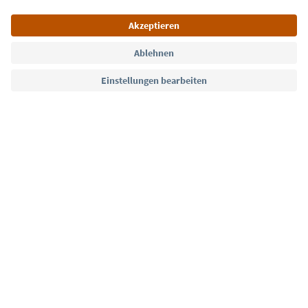
Sprache: Deutsch
Südtirol Guide App
FAQ
Kontakt
Presse
MICE
Datenschutzerklärung
AGB
Impressum
Cookie Policy
Film commission
Über uns
Zugänglichkeitserklärung
Südtirol B2B