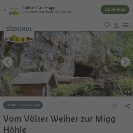
Südtirol Guide App
Download
Der digitale Reisebegleiter Südtirols
men
favorit
user lin
1
/
6
Familienwanderungen
Vom Völser Weiher zur Migg
Höhle