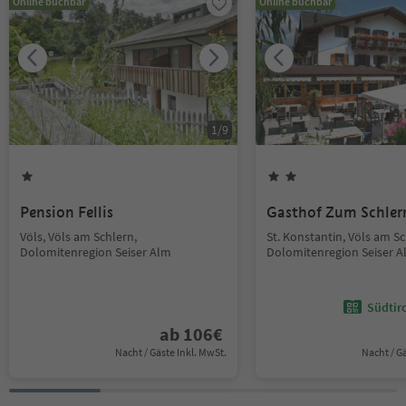
Online buchbar
Online buchbar
1
/
9
Pension Fellis
Gasthof Zum Schler
Völs, Völs am Schlern,
St. Konstantin, Völs am Sc
Dolomitenregion Seiser Alm
Dolomitenregion Seiser 
Südtir
ab
106
€
Nacht / Gäste Inkl. MwSt.
Nacht / G