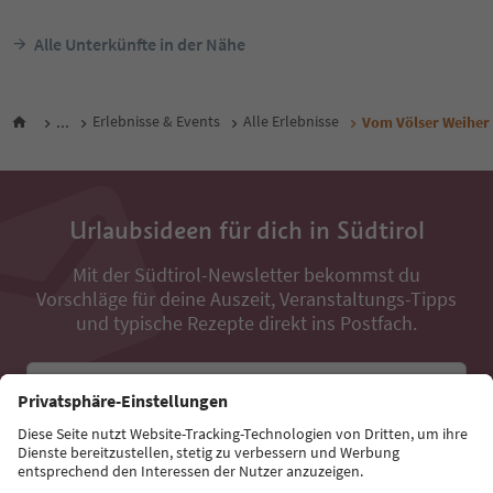
Alle Unterkünfte in der Nähe
...
Erlebnisse & Events
Alle Erlebnisse
Vom Völser Weiher 
Urlaubsideen für dich in Südtirol
Mit der Südtirol-Newsletter bekommst du
Vorschläge für deine Auszeit, Veranstaltungs-Tipps
und typische Rezepte direkt ins Postfach.
E-Mail Adresse
Jetzt anmelden