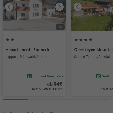
1
/
21
Appartements Sonneck
Obertreyen Mountai
Lappach, Mühlwald, Ahrntal
Sand in Taufers, Ahrntal
Südtirol Guest Pass
Südtir
ab
64
€
Nacht / Gäste Inkl. MwSt.
Nacht / G