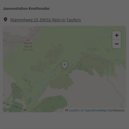
Jausenstation Knuttenalm
Klammlweg 25,39032,Rein in Taufers
+
−
Leaflet
|
©
OpenStreetMap
Contributors