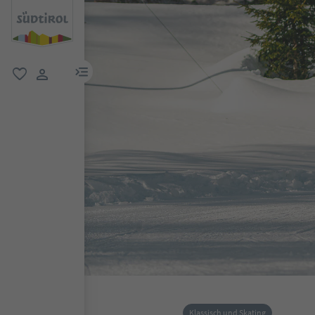
menu link
favorit
user link
Klassisch und Skating