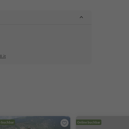
.it
e buchbar
Online buchbar