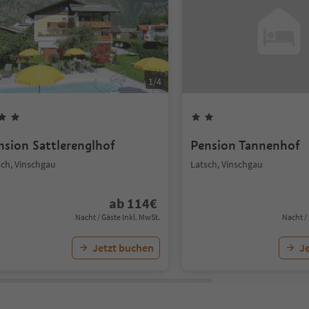
1
/
4
nsion Sattlerenglhof
Pension Tannenhof
sch, Vinschgau
Latsch, Vinschgau
ab
114
€
Nacht / Gäste Inkl. MwSt.
Nacht /
Jetzt buchen
J