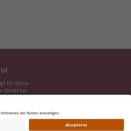
rol
ge für deine
 direkt ins