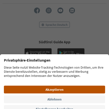
Sprache: Deutsch
Südtirol Guide App
FAQ
Kontakt
Presse
MICE
Datenschutzerklärung
AGB
Impressum
Cookie Policy
Film commission
Über uns
Zugänglichkeitserklärung
Südtirol B2B
© 2026 IDM Südtirol