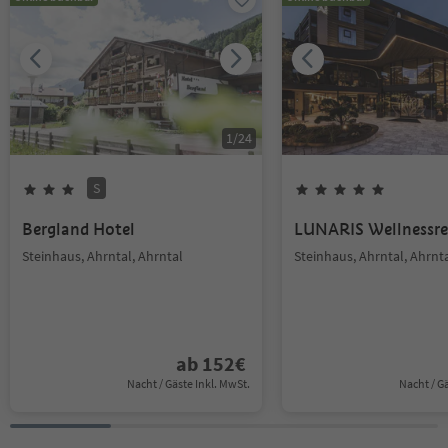
1
/
24
S
Bergland Hotel
LUNARIS Wellnessre
Steinhaus, Ahrntal, Ahrntal
Steinhaus, Ahrntal, Ahrnt
ab
152
€
Nacht / Gäste Inkl. MwSt.
Nacht / G