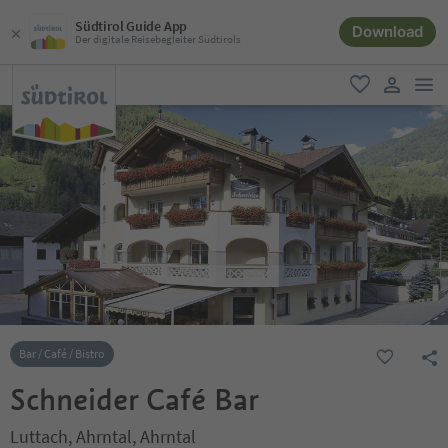
Südtirol Guide App
Download
Der digitale Reisebegleiter Südtirols
men
favorit
user lin
Bar / Café / Bistro
Schneider Café Bar
Luttach, Ahrntal, Ahrntal