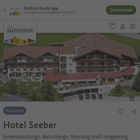
Südtirol Guide App
Download
Der digitale Reisebegleiter Südtirols
men
favorit
user lin
Restaurant
Hotel Seeber
Innerratschings, Ratschings, Sterzing und Umgebung