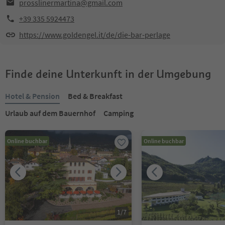
prosslinermartina@gmail.com
+39 335 5924473
https://www.goldengel.it/de/die-bar-perlage
Finde deine Unterkunft in der Umgebung
Hotel & Pension
Bed & Breakfast
Urlaub auf dem Bauernhof
Camping
Online buchbar
Online buchbar
1
/
7