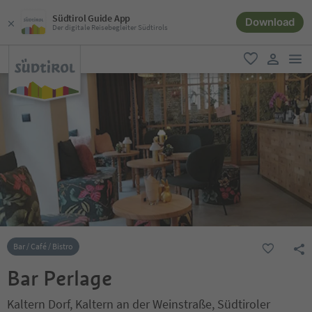
Südtirol Guide App
Download
Der digitale Reisebegleiter Südtirols
men
favorit
user lin
Bar / Café / Bistro
Bar Perlage
Kaltern Dorf, Kaltern an der Weinstraße, Südtiroler