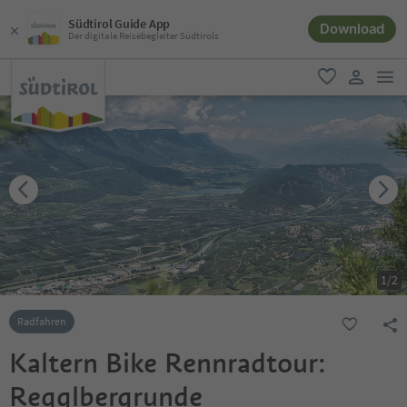
Südtirol Guide App
Download
Der digitale Reisebegleiter Südtirols
men
favorit
user lin
1
/
2
Radfahren
Kaltern Bike Rennradtour:
Regglbergrunde