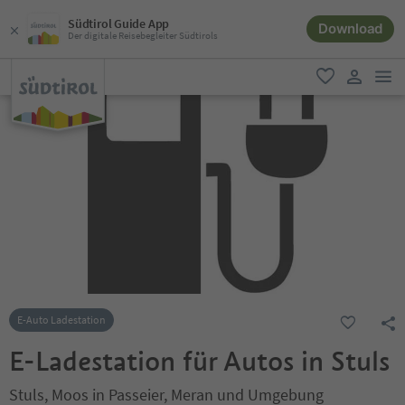
Südtirol Guide App
Download
Der digitale Reisebegleiter Südtirols
men
favorit
user lin
E-Auto Ladestation
E-Ladestation für Autos in Stuls
Stuls, Moos in Passeier, Meran und Umgebung