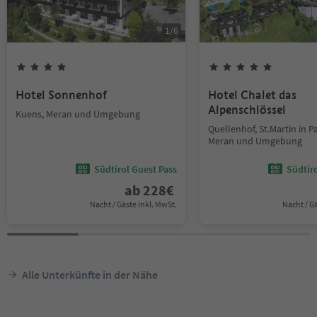
1
/
6
Hotel Sonnenhof
Hotel Chalet das
Alpenschlössel
Kuens, Meran und Umgebung
Quellenhof, St.Martin in Pa
Meran und Umgebung
Südtirol Guest Pass
Südtir
ab
228
€
Nacht / Gäste Inkl. MwSt.
Nacht / G
Alle Unterkünfte in der Nähe