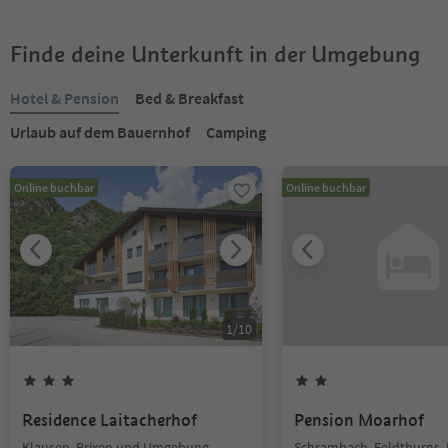
Finde deine Unterkunft in der Umgebung
Hotel & Pension
Bed & Breakfast
Urlaub auf dem Bauernhof
Camping
Online buchbar
Online buchbar
1
/
10
Residence Laitacherhof
Pension Moarhof
Klausen, Brixen und Umgebung
Schrambach, Feldthurns, 