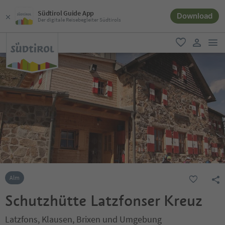
Südtirol Guide App
Download
Der digitale Reisebegleiter Südtirols
men
favorit
user lin
Alm
Schutzhütte Latzfonser Kreuz
Latzfons, Klausen, Brixen und Umgebung