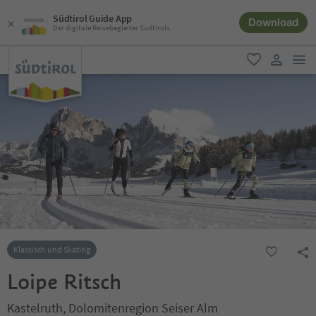
Südtirol Guide App
Download
Der digitale Reisebegleiter Südtirols
men
favorit
user lin
Klassisch und Skating
Loipe Ritsch
Kastelruth, Dolomitenregion Seiser Alm