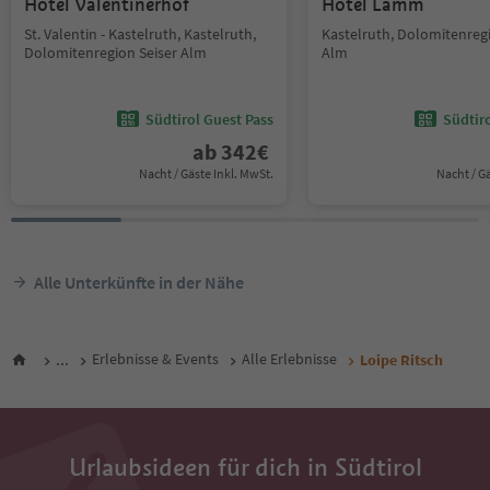
Hotel Valentinerhof
Hotel Lamm
St. Valentin - Kastelruth, Kastelruth,
Kastelruth, Dolomitenregi
Dolomitenregion Seiser Alm
Alm
Südtirol Guest Pass
Südtir
ab
342
€
Nacht / Gäste Inkl. MwSt.
Nacht / G
Alle Unterkünfte in der Nähe
...
Erlebnisse & Events
Alle Erlebnisse
Loipe Ritsch
Urlaubsideen für dich in Südtirol