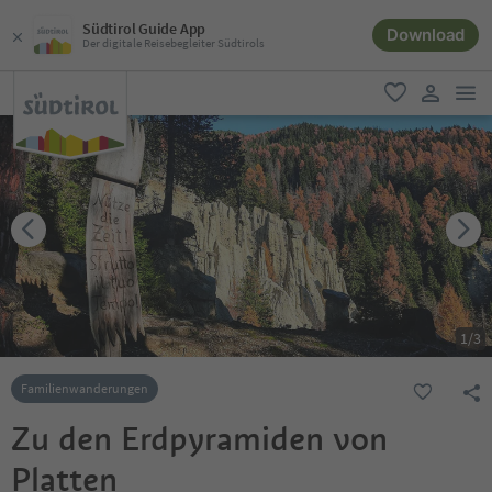
Südtirol Guide App
Download
Der digitale Reisebegleiter Südtirols
men
favorit
user lin
1
/
3
Familienwanderungen
Zu den Erdpyramiden von
Platten