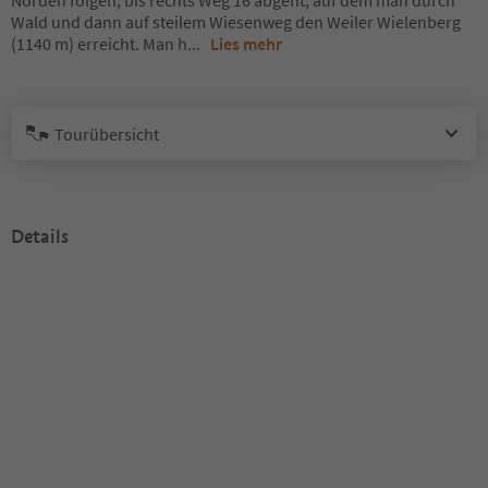
Norden folgen, bis rechts Weg 16 abgeht, auf dem man durch
Wald und dann auf steilem Wiesenweg den Weiler Wielenberg
(1140 m) erreicht. Man h
...
Lies mehr
Tourübersicht
Details