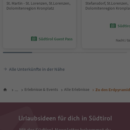
St. Martin - St. Lorenzen, St.Lorenzen,
Stefansdorf, St.Lorenzen,
Dolomitenregion Kronplatz
Dolomitenregion Kronpla
Südtir
Südtirol Guest Pass
Nacht / G
Alle Unterkünfte in der Nähe
...
Erlebnisse & Events
Alle Erlebnisse
Zu den Erdpyramid
Urlaubsideen für dich in Südtirol
Mit der Südtirol-Newsletter bekommst du