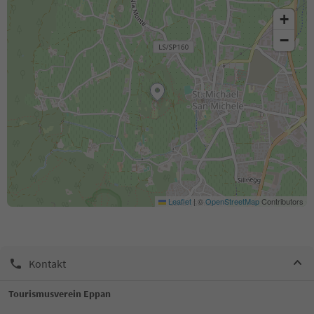
+
−
Leaflet
|
©
OpenStreetMap
Contributors
Kontakt
Tourismusverein Eppan