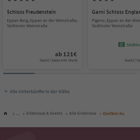
Schloss Freudenstein
Garni Schloss Engla
Eppan Berg, Eppan an der Weinstraße,
Pigeno, Eppan an der Wei
Südtiroler Weinstraße
Südtiroler Weinstraße
Südtir
ab
121
€
Nacht / Gäste Inkl. MwSt.
Nacht / G
Alle Unterkünfte in der Nähe
...
Erlebnisse & Events
Alle Erlebnisse
Gleifkirche