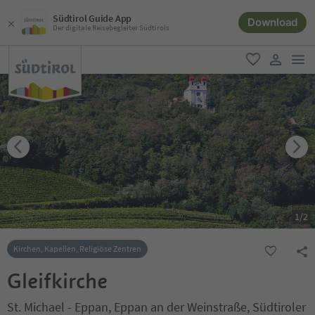
Südtirol Guide App
Download
Der digitale Reisebegleiter Südtirols
men
favorit
user lin
1
/
2
Kirchen, Kapellen, Religiöse Zentren
Gleifkirche
St. Michael - Eppan, Eppan an der Weinstraße, Südtiroler