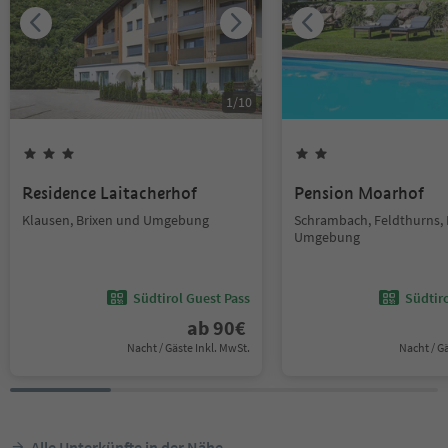
1
/
10
Residence Laitacherhof
Pension Moarhof
Klausen, Brixen und Umgebung
Schrambach, Feldthurns, 
Umgebung
Südtirol Guest Pass
Südtir
ab
90
€
Nacht / Gäste Inkl. MwSt.
Nacht / G
Alle Unterkünfte in der Nähe