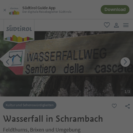
Südtirol Guide App
Download
Der digitale Reisebegleiter Südtirols
men
favorit
user lin
1
/
3
Kultur und Sehenswürdigkeiten
Wasserfall in Schrambach
Feldthurns, Brixen und Umgebung