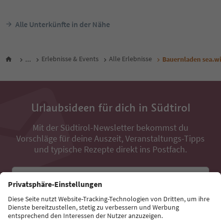
Alle Unterkünfte in der Nähe
...
Erlebnisse & Events
Alle Erlebnisse
Bauernladen sea.w
Urlaubsideen für dich in Südtirol
Mit der Südtirol-Newsletter bekommst du
Vorschläge für deine Auszeit, Veranstaltungs-Tipps
und typische Rezepte direkt ins Postfach.
E-Mail Adresse
Jetzt anmelden