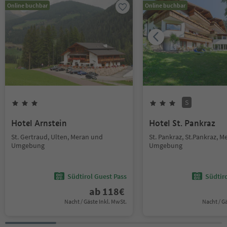
Online buchbar
Online buchbar
S
Hotel Arnstein
Hotel St. Pankraz
St. Gertraud, Ulten, Meran und
St. Pankraz, St.Pankraz, 
Umgebung
Umgebung
Südtirol Guest Pass
Südtir
ab
118
€
Nacht / Gäste Inkl. MwSt.
Nacht / G