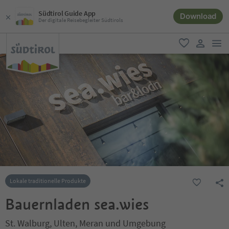
Südtirol Guide App
Download
Der digitale Reisebegleiter Südtirols
men
favorit
user lin
Lokale traditionelle Produkte
Bauernladen sea.wies
St. Walburg, Ulten, Meran und Umgebung