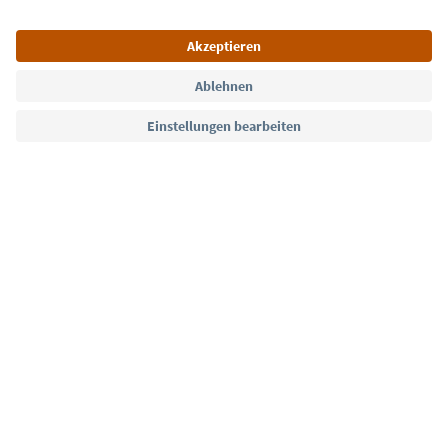
Sprache: Deutsch
Südtirol Guide App
FAQ
Kontakt
Presse
MICE
Datenschutzerklärung
AGB
Impressum
Cookie Policy
Film commission
Über uns