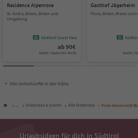
Residence Alpenrose
Gasthof Jägerheim
St. Andrä, Brixen, Brixen und
Plose, Brixen, Brixen un
Umgebung
Südtirol Guest Pass
Südtir
ab
90
€
Nacht / Gäste Inkl. MwSt.
Nacht / G
Alle Unterkünfte in der Nähe
...
Erlebnisse & Events
Alle Erlebnisse
Freie Universität B
Urlaubsideen für dich in Südtirol