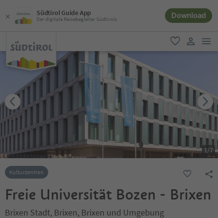
Südtirol Guide App
Download
Der digitale Reisebegleiter Südtirols
men
favorit
user lin
1
/
7
Kulturzentren
Freie Universität Bozen - Brixen
Brixen Stadt, Brixen, Brixen und Umgebung