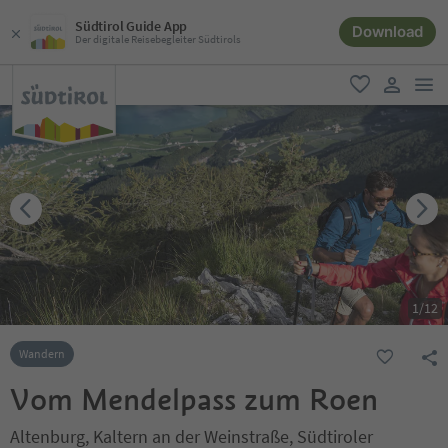
Südtirol Guide App
Download
Der digitale Reisebegleiter Südtirols
men
favorit
user lin
1
/
12
Wandern
Vom Mendelpass zum Roen
Altenburg, Kaltern an der Weinstraße, Südtiroler