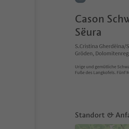
Cason Schw
Sëura
S.Cristina Gherdëina/St
Gröden, Dolomitenreg
Urige und gemütliche Schwa
Fuße des Langkofels. Fünf M
Standort & Anf