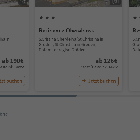
1
/
7
1
/
31
Residence Oberaldoss
Re
ina in
S.Cristina Gherdëina/St.Christina in
S.Cr
n,
Gröden, St.Christina in Gröden,
Gröd
Dolomitenregion Gröden
Dol
ab
190
€
ab
126
€
Gäste Inkl. MwSt.
Nacht / Gäste Inkl. MwSt.
tzt buchen
Jetzt buchen
Nähe