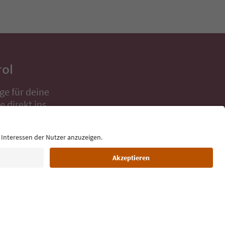
rol
ge für deine
 direkt ins