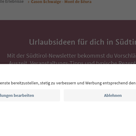
lle Erlebnisse
Cason Schwaige - Mont de Sëura
Urlaubsideen für dich in Südti
Mit der Südtirol-Newsletter bekommst du Vorschlä
Auszeit, Veranstaltungs-Tipps und typische Rezepte
Postfach.
E-Mail Adresse
Jetzt anmelden