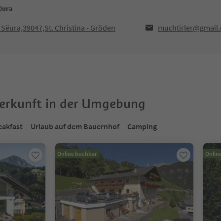
ëura
 Sëura,39047,St. Christina - Gröden
muchtirler@gmail
terkunft in der Umgebung
eakfast
Urlaub auf dem Bauernhof
Camping
Online buchbar
Onlin