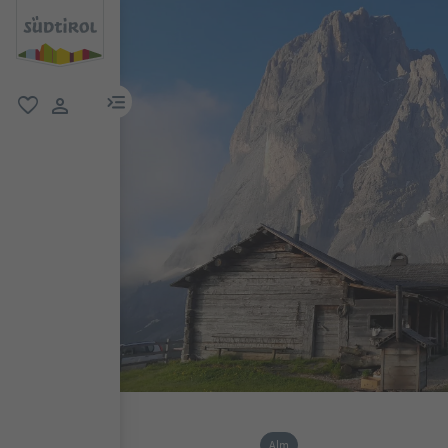
menu link
favorit
user link
Alm