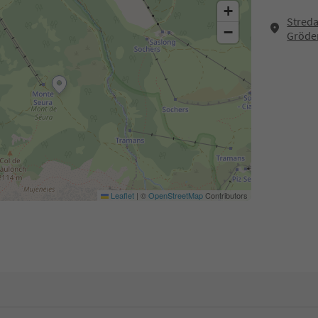
+
Streda
−
Gröde
Leaflet
|
©
OpenStreetMap
Contributors