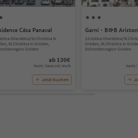
1
/
10
sidence Cësa Panaval
Garni - B&B Ariston
istina Gherdëina/St.Christina in
S.Cristina Gherdëina/St.Chris
en, St.Christina in Gröden,
Gröden, St.Christina in Gröd
omitenregion Gröden
Dolomitenregion Gröden
ab
130
€
Nacht / Gäste Inkl. MwSt.
Nacht /
Jetzt buchen
J