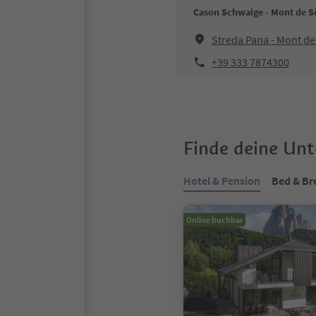
Cason Schwaige - Mont de S
Streda Pana - Mont de
+39 333 7874300
Finde deine Un
Hotel & Pension
Bed & Br
Online buchbar