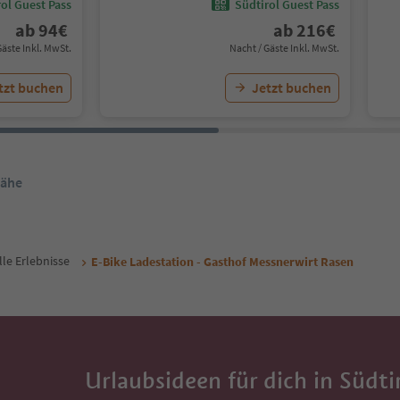
ol Guest Pass
Südtirol Guest Pass
ab
94
€
ab
216
€
Gäste Inkl. MwSt.
Nacht / Gäste Inkl. MwSt.
tzt buchen
Jetzt buchen
Nähe
lle Erlebnisse
E-Bike Ladestation - Gasthof Messnerwirt Rasen
Urlaubsideen für dich in Südti