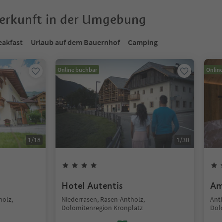
terkunft in der Umgebung
eakfast
Urlaub auf dem Bauernhof
Camping
Online buchbar
Onlin
1
/
18
1
/
30
Hotel Autentis
Am
holz,
Niederrasen, Rasen-Antholz,
Anth
Dolomitenregion Kronplatz
Dol