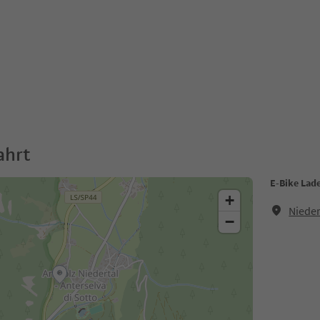
ahrt
E-Bike Lad
+
Nieder
−