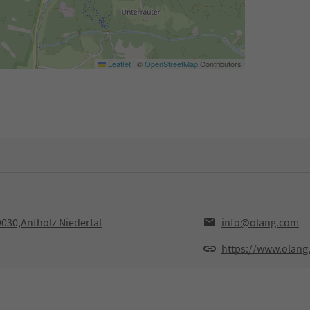
Leaflet
|
©
OpenStreetMap
Contributors
9030,Antholz Niedertal
info@olang.com
https://www.olang