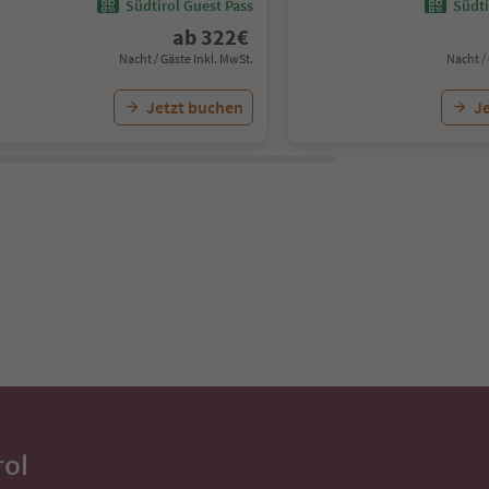
Südtirol Guest Pass
Südti
ab
322
€
Nacht / Gäste Inkl. MwSt.
Nacht /
Jetzt buchen
J
rol