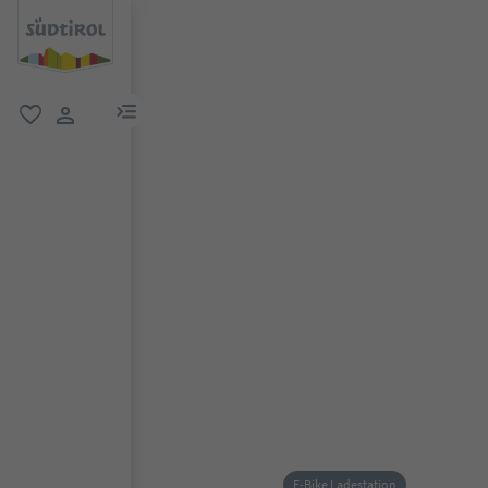
menu link
favorit
user link
E-Bike Ladestation