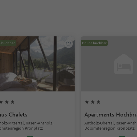
e buchbar
Online buchbar
us Chalets
Apartments Hochbr
olz-Mittertal, Rasen-Antholz,
Antholz-Obertal, Rasen-Anth
omitenregion Kronplatz
Dolomitenregion Kronplatz