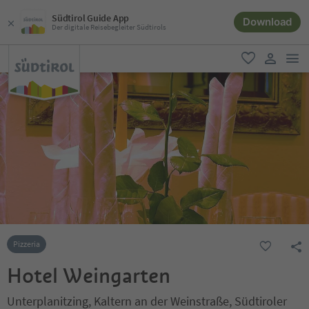
Südtirol Guide App
Download
Der digitale Reisebegleiter Südtirols
men
favorit
user lin
Pizzeria
Hotel Weingarten
Unterplanitzing, Kaltern an der Weinstraße, Südtiroler