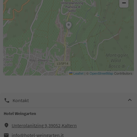
−
Leaflet
|
©
OpenStreetMap
Contributors
Kontakt
Hotel Weingarten
Unterplanitzing 9,39052,Kaltern
info@hotel-weingarten.it