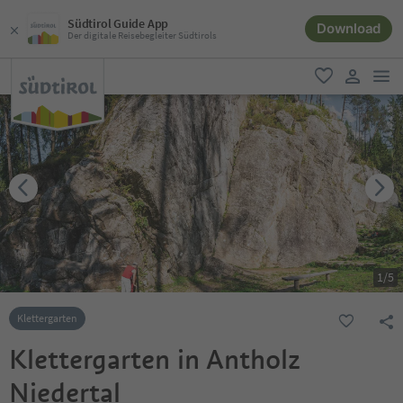
Südtirol Guide App
Download
Der digitale Reisebegleiter Südtirols
men
favorit
user lin
1
/
5
Klettergarten
Klettergarten in Antholz
Niedertal