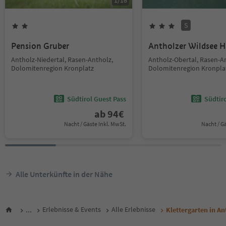
1
/
18
S
Pension Gruber
Antholzer Wildsee 
Antholz-Niedertal, Rasen-Antholz,
Antholz-Obertal, Rasen-A
Dolomitenregion Kronplatz
Dolomitenregion Kronpla
Südtirol Guest Pass
Südtir
ab
94
€
Nacht / Gäste Inkl. MwSt.
Nacht / G
Alle Unterkünfte in der Nähe
...
Erlebnisse & Events
Alle Erlebnisse
Klettergarten in An