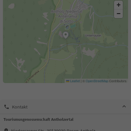
+
−
Leaflet
|
©
OpenStreetMap
Contributors
Kontakt
Tourismusgenossenschaft Antholzertal
Niederrasner Str., 35f,39030,Rasen-Antholz