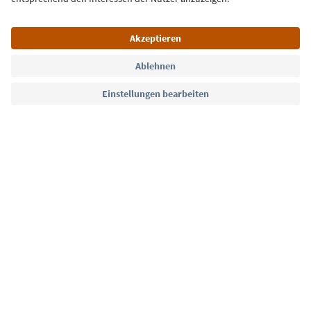
Sprache: Deutsch
Südtirol Guide App
FAQ
Kontakt
Presse
MICE
Datenschutzerklärung
AGB
Impressum
Cookie Policy
Film commission
Über uns