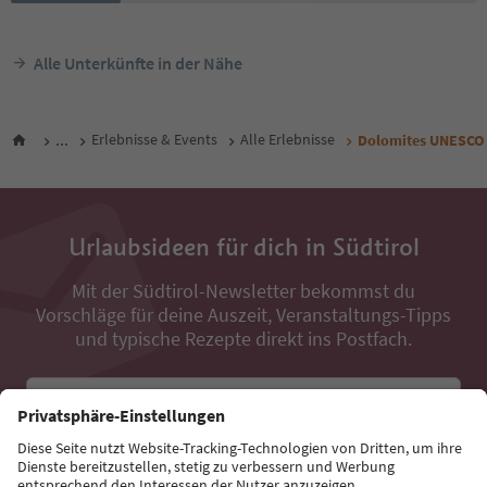
Alle Unterkünfte in der Nähe
...
Erlebnisse & Events
Alle Erlebnisse
Dolomites UNESCO G
Urlaubsideen für dich in Südtirol
Mit der Südtirol-Newsletter bekommst du
Vorschläge für deine Auszeit, Veranstaltungs-Tipps
und typische Rezepte direkt ins Postfach.
E-Mail Adresse
Jetzt anmelden