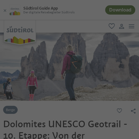
Südtirol Guide App
Download
Der digitale Reisebegleiter Südtirols
men
favorit
user lin
Berge
Dolomites UNESCO Geotrail -
10. Etappe: Von der