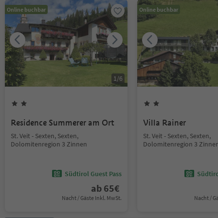
Online buchbar
Online buchbar
1
/
6
Residence Summerer am Ort
Villa Rainer
St. Veit - Sexten, Sexten,
St. Veit - Sexten, Sexten,
Dolomitenregion 3 Zinnen
Dolomitenregion 3 Zinne
Südtirol Guest Pass
Südtir
ab
65
€
Nacht / Gäste Inkl. MwSt.
Nacht / G