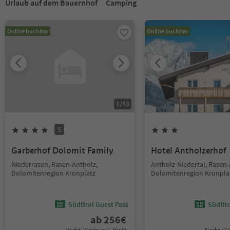
Urlaub auf dem Bauernhof
Camping
Online buchbar
Online buchbar
1
/
13
S
Garberhof Dolomit Family
Hotel Antholzerhof
Niederrasen, Rasen-Antholz,
Antholz-Niedertal, Rasen-
Dolomitenregion Kronplatz
Dolomitenregion Kronpla
Südtirol Guest Pass
Südtir
ab
256
€
Nacht / Gäste Inkl. MwSt.
Nacht / G