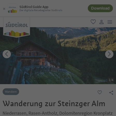
Südtirol Guide App
Download
Der digitale Reisebegleiter Südtirols
men
favorit
user lin
1
/
4
Wandern
Wanderung zur Steinzger Alm
Niederrasen, Rasen-Antholz, Dolomitenregion Kronplatz