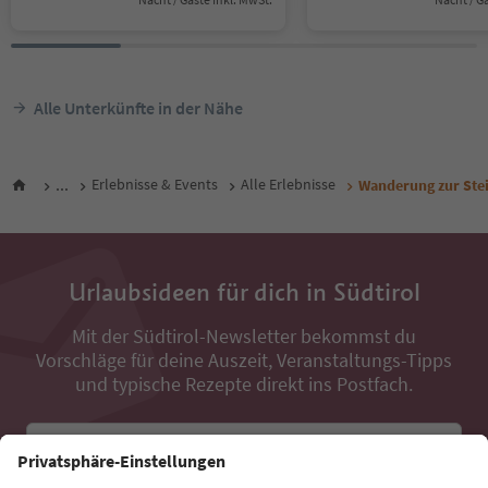
Alle Unterkünfte in der Nähe
...
Erlebnisse & Events
Alle Erlebnisse
Wanderung zur Ste
Urlaubsideen für dich in Südtirol
Mit der Südtirol-Newsletter bekommst du
Vorschläge für deine Auszeit, Veranstaltungs-Tipps
und typische Rezepte direkt ins Postfach.
E-Mail Adresse