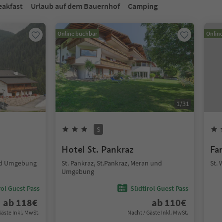
eakfast
Urlaub auf dem Bauernhof
Camping
Online buchbar
Onlin
1
/
31
S
Hotel St. Pankraz
Fa
und Umgebung
St. Pankraz, St.Pankraz, Meran und
St.
Umgebung
ol Guest Pass
Südtirol Guest Pass
ab
118
€
ab
110
€
Gäste Inkl. MwSt.
Nacht / Gäste Inkl. MwSt.