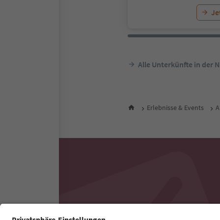
Je
Alle Unterkünfte in der 
Erlebnisse & Events
A