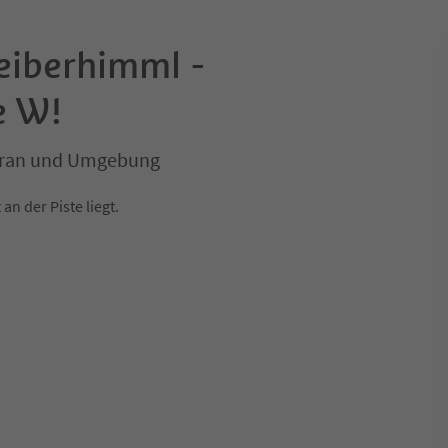
eiberhimml -
e W!
Meran und Umgebung
an der Piste liegt.