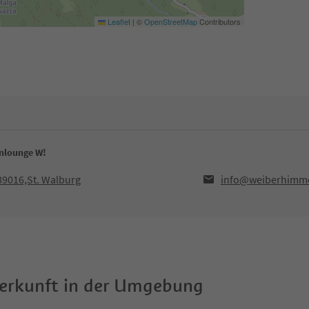
Leaflet
|
©
OpenStreetMap
Contributors
inlounge W!
39016,St. Walburg
info@weiberhimme
terkunft in der Umgebung