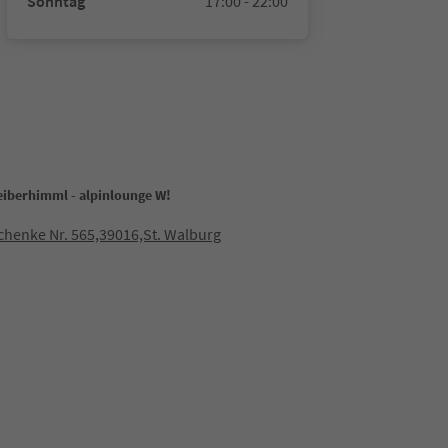
Sonntag
17:00 - 22:00
eiberhimml - alpinlounge W!
henke Nr. 565,39016,St. Walburg