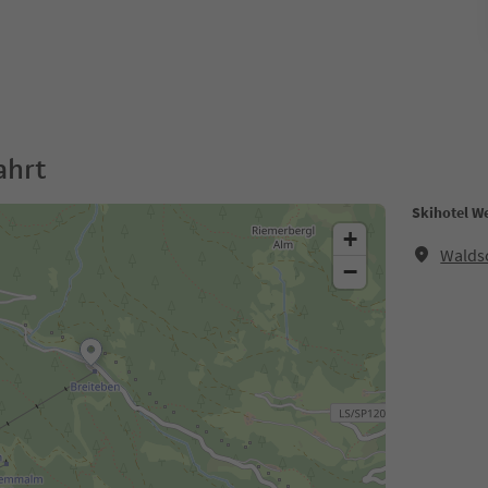
ahrt
Skihotel W
+
Waldsc
−