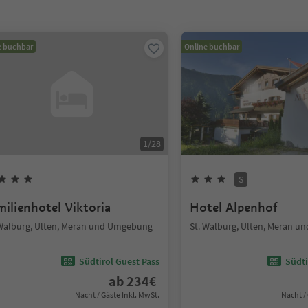
e buchbar
Online buchbar
1
/
28
S
milienhotel Viktoria
Hotel Alpenhof
 Walburg, Ulten, Meran und Umgebung
St. Walburg, Ulten, Meran 
Südtirol Guest Pass
Südti
ab
234
€
Nacht / Gäste Inkl. MwSt.
Nacht /