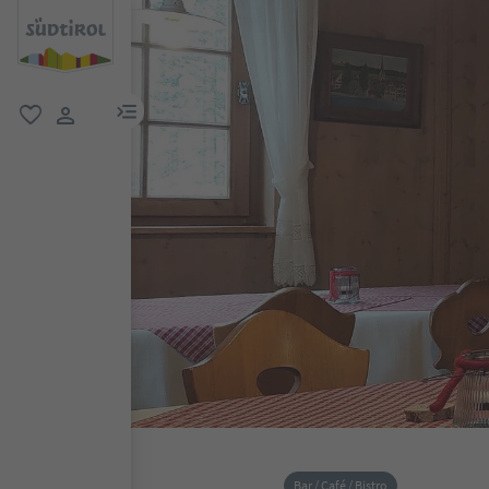
menu link
favorit
user link
Bar / Café / Bistro