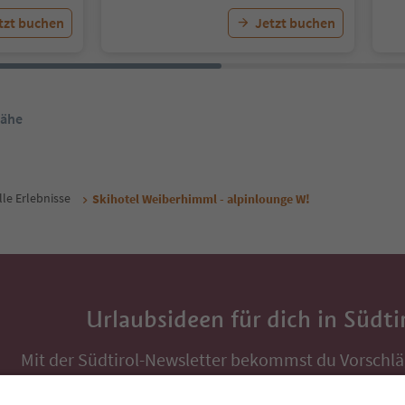
tzt buchen
Jetzt buchen
Nähe
lle Erlebnisse
Skihotel Weiberhimml - alpinlounge W!
Urlaubsideen für dich in Südti
Mit der Südtirol-Newsletter bekommst du Vorschlä
Auszeit, Veranstaltungs-Tipps und typische Rezepte
Postfach.