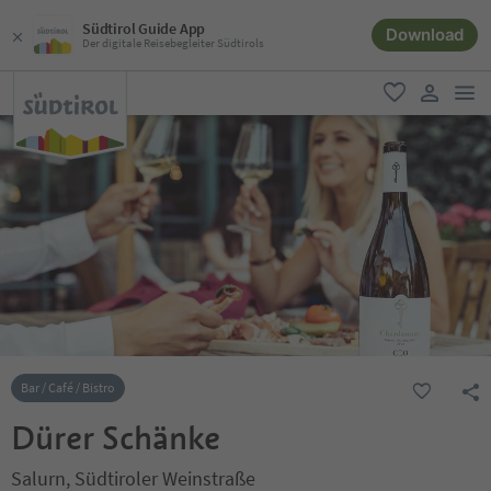
Südtirol Guide App
Download
Der digitale Reisebegleiter Südtirols
men
favorit
user lin
Bar / Café / Bistro
Dürer Schänke
Salurn, Südtiroler Weinstraße