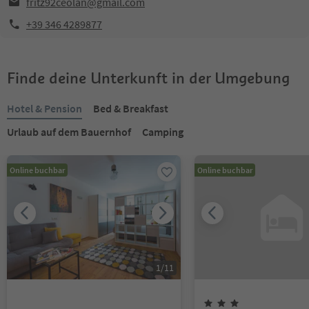
fritz92ceolan@gmail.com
+39 346 4289877
Finde deine Unterkunft in der Umgebung
Hotel & Pension
Bed & Breakfast
Urlaub auf dem Bauernhof
Camping
Online buchbar
Online buchbar
1
/
11