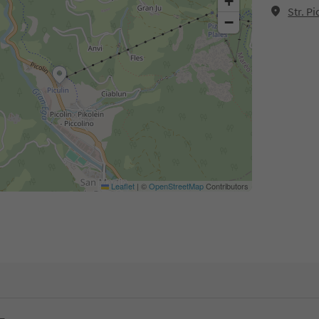
+
Str. P
−
Leaflet
|
©
OpenStreetMap
Contributors