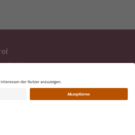
rol
ge für deine
 direkt ins