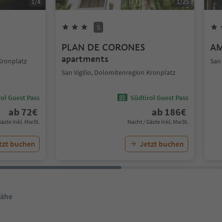
1
/
4
1
/
25
S
PLAN DE CORONES
AM
apartments
Kronplatz
San
San Vigilio, Dolomitenregion Kronplatz
ol Guest Pass
Südtirol Guest Pass
ab
72
€
ab
186
€
Gäste Inkl. MwSt.
Nacht / Gäste Inkl. MwSt.
tzt buchen
Jetzt buchen
Nähe