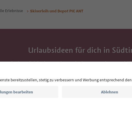
lle Erlebnisse
Skiverleih und Depot PIC ANT
Urlaubsideen für dich in Südti
Mit der Südtirol-Newsletter bekommst du Vorschlä
Auszeit, Veranstaltungs-Tipps und typische Rezepte
Postfach.
E-Mail Adresse
Jetzt anmelden