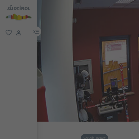
menu link
favorit
user link
Verleih, Depot