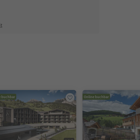
it
e buchbar
Online buchbar