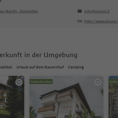
NT
San Martin - Dolomites
info@picant.it
http://www.picant.
terkunft in der Umgebung
eakfast
Urlaub auf dem Bauernhof
Camping
Online buchbar
Onlin