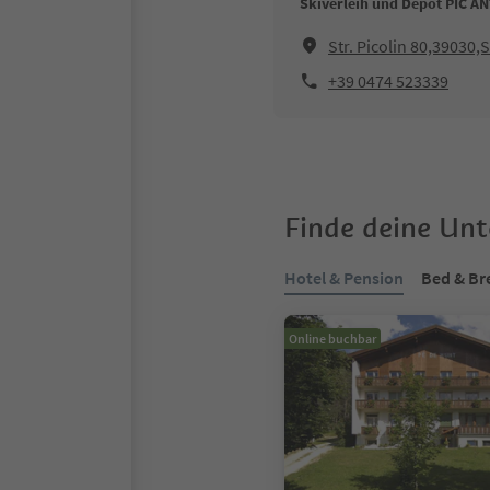
Skiverleih und Depot PIC A
Str. Picolin 80,39030,
+39 0474 523339
Finde deine Un
Hotel & Pension
Bed & Br
Online buchbar