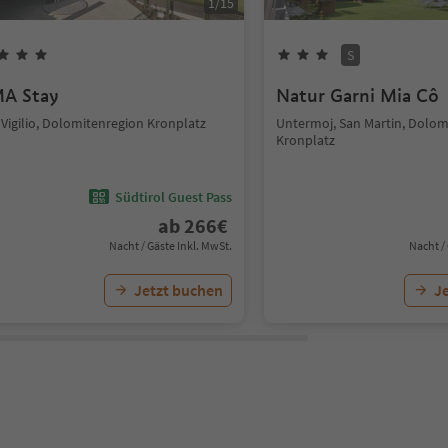
1
/
15
S
A Stay
Natur Garni Mia Cô
 Vigilio, Dolomitenregion Kronplatz
Untermoj, San Martin, Dolom
Kronplatz
Südtirol Guest Pass
ab
266
€
Nacht / Gäste Inkl. MwSt.
Nacht /
Jetzt buchen
J