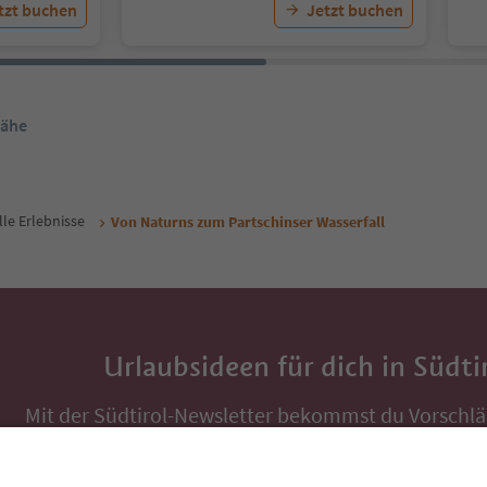
tzt buchen
Jetzt buchen
Nähe
lle Erlebnisse
Von Naturns zum Partschinser Wasserfall
Urlaubsideen für dich in Südti
Mit der Südtirol-Newsletter bekommst du Vorschlä
Auszeit, Veranstaltungs-Tipps und typische Rezepte
Postfach.