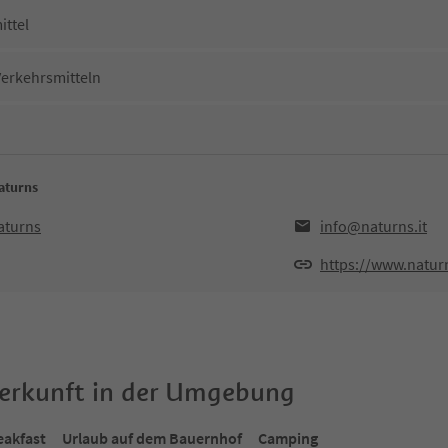
ittel
Verkehrsmitteln
aturns
aturns
info@naturns.it
https://www.naturn
terkunft in der Umgebung
eakfast
Urlaub auf dem Bauernhof
Camping