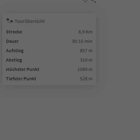
Tourübersicht
Strecke
8,9 Km
Dauer
3h:16 min
Aufstieg
857 m
Abstieg
319 m
Höchster Punkt
1089 m
Tiefster Punkt
528 m