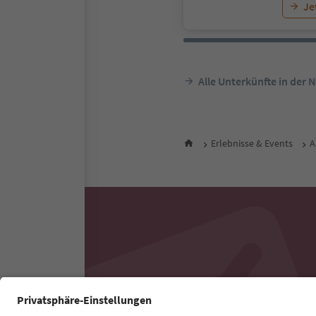
Je
Alle Unterkünfte in der 
Erlebnisse & Events
A