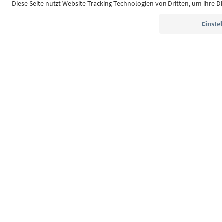
Südtirol Guide App
FAQ
Kontakt
Presse
MI