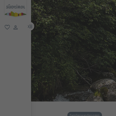
menu link
favorit
user link
Familienwanderungen