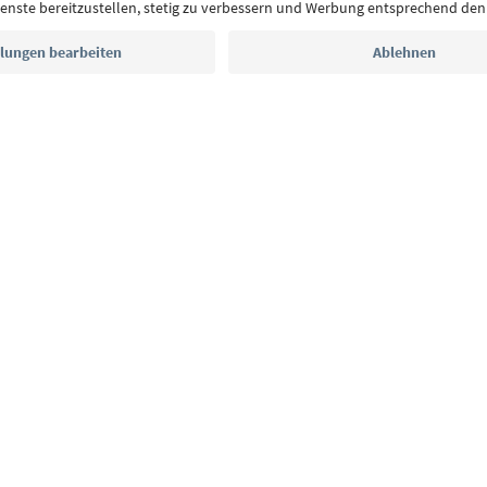
E-Mail Adresse
Jetzt anmelden
CE
Datenschutzerklärung
AGB
Impressum
Cookie Policy
F