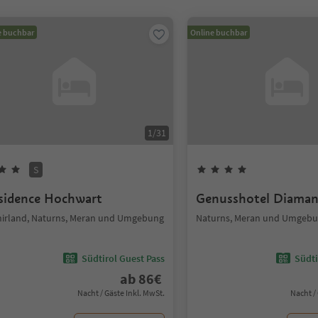
e buchbar
Online buchbar
1
/
31
S
sidence Hochwart
Genusshotel Diaman
hirland, Naturns, Meran und Umgebung
Naturns, Meran und Umgeb
Südtirol Guest Pass
Südti
ab
86
€
Nacht / Gäste Inkl. MwSt.
Nacht /