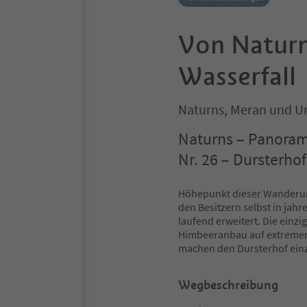
Von Naturn
Wasserfall
Naturns, Meran und 
Naturns – Panoram
Nr. 26 – Dursterho
Höhepunkt dieser Wanderung
den Besitzern selbst in jah
laufend erweitert. Die einzi
Himbeeranbau auf extremen
machen den Dursterhof einz
Wegbeschreibung