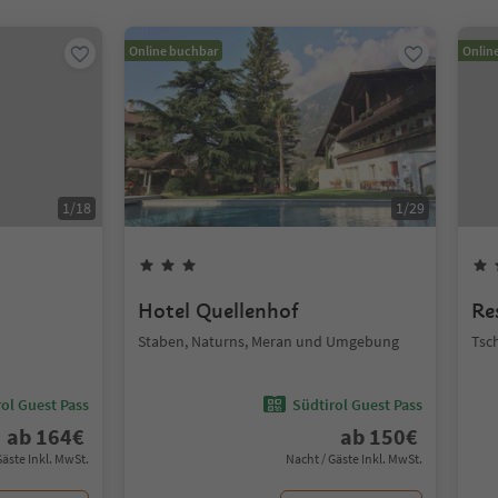
Online buchbar
Onlin
1
/
18
1
/
29
Hotel Quellenhof
Re
Staben, Naturns, Meran und Umgebung
Tsc
ol Guest Pass
Südtirol Guest Pass
ab
164
€
ab
150
€
Gäste Inkl. MwSt.
Nacht / Gäste Inkl. MwSt.