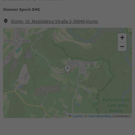
Viumser Speck OHG
Viums, St. Magdalena Straße 2,39040,Viums
+
−
Leaflet
|
©
OpenStreetMap
Contributors