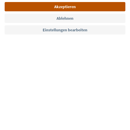
Sprache: Deutsch
Südtirol Guide App
FAQ
Kontakt
Presse
MICE
Datenschutzerklärung
AGB
Impressum
Cookie Policy
Film commission
Über uns
Zugänglichkeitserklärung
Südtirol B2B