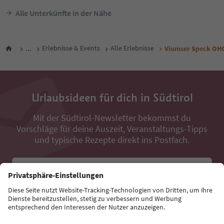
Alle Unterkünfte in der Nähe
...
Erlebnisse & Events
Alle Erlebnisse
Viumser Speck OH
Urlaubsideen für dich in Südtirol
Mit der Südtirol-Newsletter bekommst du
Vorschläge für deine Auszeit, Veranstaltungs-Tipps
und typische Rezepte direkt ins Postfach.
E-Mail Adresse
Jetzt anmelden