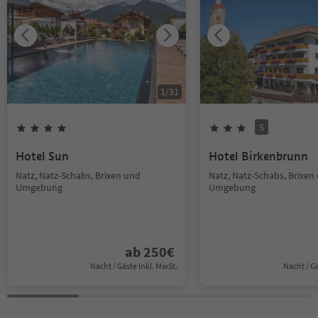
1
/
31
S
Hotel Sun
Hotel Birkenbrunn
Natz, Natz-Schabs, Brixen und
Natz, Natz-Schabs, Brixen
Umgebung
Umgebung
ab
250
€
Nacht / Gäste Inkl. MwSt.
Nacht / G