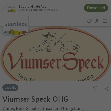
Südtirol Guide App
Download
Der digitale Reisebegleiter Südtirols
men
favorit
user lin
Getränke
Viumser Speck OHG
Viums, Natz-Schabs, Brixen und Umgebung