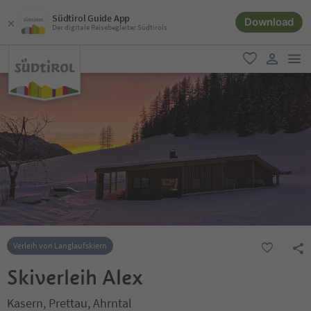
Südtirol Guide App
Download
Der digitale Reisebegleiter Südtirols
men
favorit
user lin
Verleih von Langlaufskiern
Skiverleih Alex
Kasern, Prettau, Ahrntal