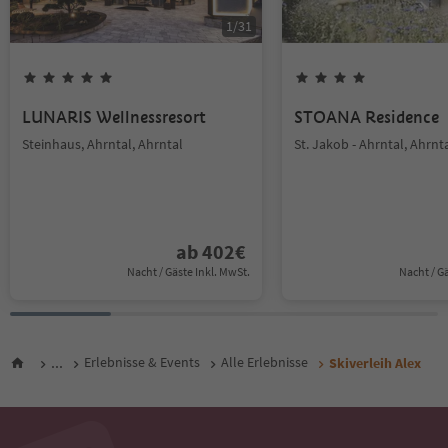
1
/
31
LUNARIS Wellnessresort
STOANA Residence
Steinhaus, Ahrntal, Ahrntal
St. Jakob - Ahrntal, Ahrnt
ab
402
€
Nacht / Gäste Inkl. MwSt.
Nacht / G
...
Erlebnisse & Events
Alle Erlebnisse
Skiverleih Alex