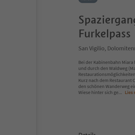
Spaziergang
Furkelpass
San Vigilio, Dolomite
Bei der Kabinenbahn Miara b
und durch den Waldweg (Mar
Restaurationsmöglichkeiten
Kurz nach dem Restaurant Ch
den schönen Wanderweg einsc
Wiese hinter sich ge
...
Lies
Details