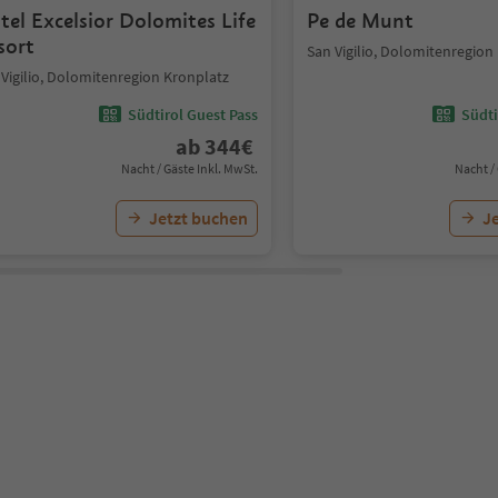
tel Excelsior Dolomites Life
Pe de Munt
sort
San Vigilio, Dolomitenregion
 Vigilio, Dolomitenregion Kronplatz
Südtirol Guest Pass
Südti
ab
344
€
Nacht / Gäste Inkl. MwSt.
Nacht /
Jetzt buchen
J