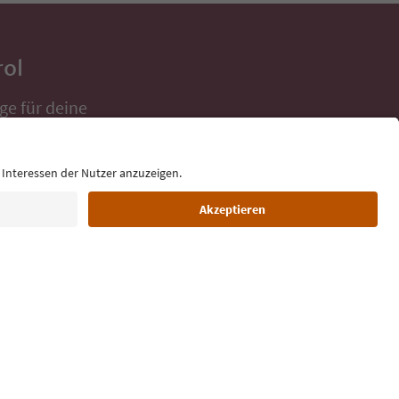
rol
ge für deine
 direkt ins