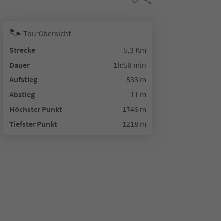
Tourübersicht
Strecke
5,3 Km
Dauer
1h:58 min
Aufstieg
533 m
Abstieg
11 m
Höchster Punkt
1746 m
Tiefster Punkt
1218 m