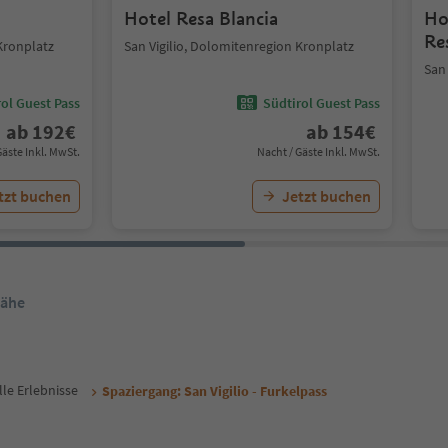
Hotel Resa Blancia
Ho
Re
Kronplatz
San Vigilio, Dolomitenregion Kronplatz
San
ol Guest Pass
Südtirol Guest Pass
ab
192
€
ab
154
€
Gäste Inkl. MwSt.
Nacht / Gäste Inkl. MwSt.
tzt buchen
Jetzt buchen
Nähe
lle Erlebnisse
Spaziergang: San Vigilio - Furkelpass