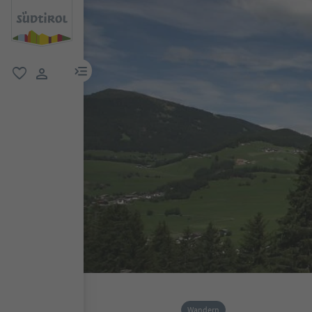
menu link
favorit
user link
Wandern