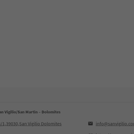
n Vigilio/San Martin – Dolomites
8/1,39030,San Vigilio Dolomites
info@sanvigilio.c