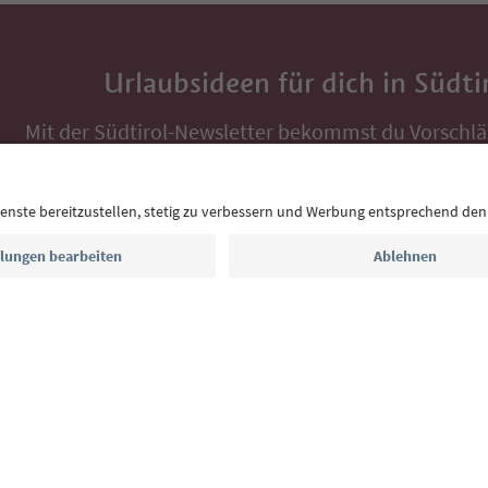
Urlaubsideen für dich in Südti
Mit der Südtirol-Newsletter bekommst du Vorschlä
Auszeit, Veranstaltungs-Tipps und typische Rezepte
Postfach.
E-Mail Adresse
Jetzt anmelden