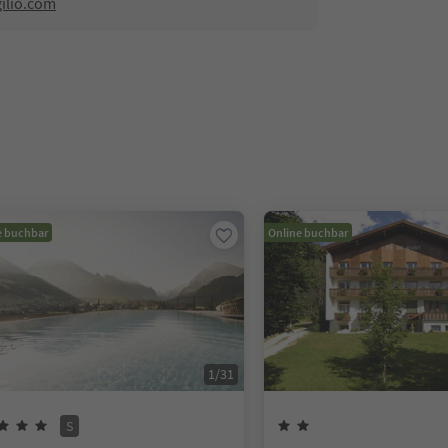
ilio.com
e buchbar
Online buchbar
1
/
31
S