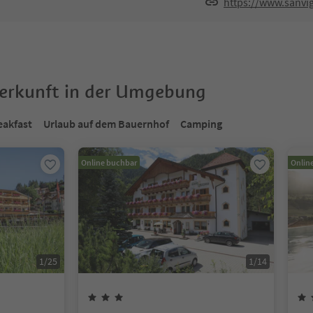
https://www.sanvig
terkunft in der Umgebung
eakfast
Urlaub auf dem Bauernhof
Camping
Online buchbar
Onlin
1
/
25
1
/
14