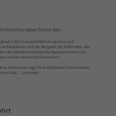
, Dolomitenregion Seiser Alm
egt auf 1.933 m eingebettet von grünen und
Lärchenbäume und der Bergwelt der Dolomiten. Die
Natur, das atemberaubende Rundumpanorama und
teau machen diesen Ort besonders.
ihrer idyllischen Lage, ihrer köstlichen kulinarischen
ichen Gast
...
Lies mehr
ahrt