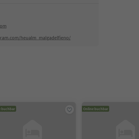
com
agram.com/heualm_malgadelfieno/
e buchbar
Online buchbar