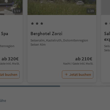
1
/
19
1
/
29
 Spa
Berghotel Zorzi
Sa
ex
Seiseralm, Kastelruth, Dolomitenregion
Seiser Alm
itenregion
Sei
Sei
ab
320
€
ab
210
€
Gäste Inkl. MwSt.
Nacht / Gäste Inkl. MwSt.
tzt buchen
Jetzt buchen
Nähe