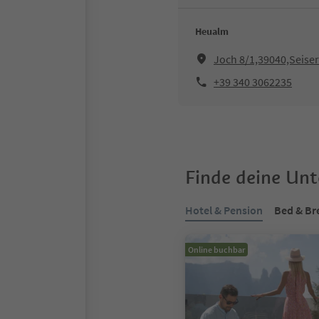
Heualm
Joch 8/1,39040,Seise
+39 340 3062235
Finde deine Un
Hotel & Pension
Bed & Br
Online buchbar