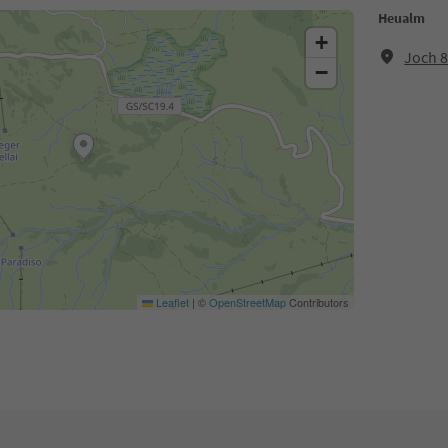
Heualm
+
Joch 8
−
Leaflet
|
©
OpenStreetMap
Contributors