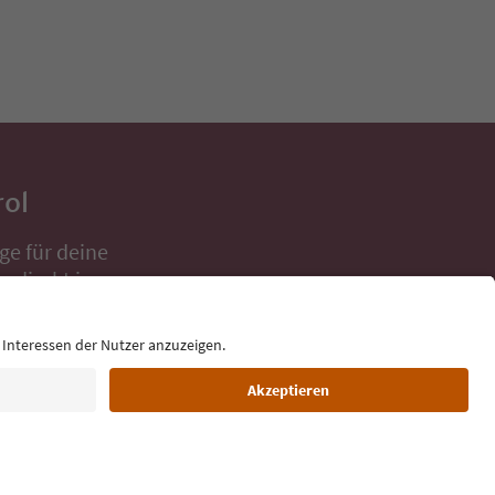
rol
ge für deine
 direkt ins