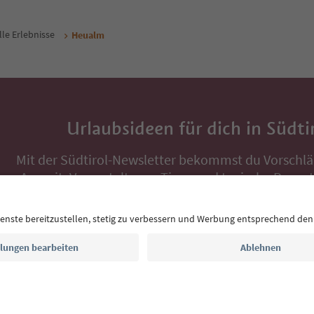
lle Erlebnisse
Heualm
Urlaubsideen für dich in Südti
Mit der Südtirol-Newsletter bekommst du Vorschlä
Auszeit, Veranstaltungs-Tipps und typische Rezepte
Postfach.
E-Mail Adresse
Jetzt anmelden