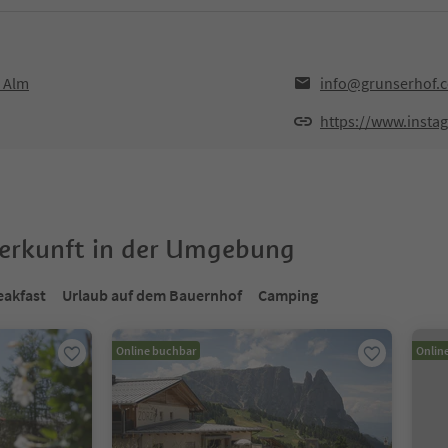
r Alm
info@grunserhof.
https://www.inst
terkunft in der Umgebung
eakfast
Urlaub auf dem Bauernhof
Camping
Online buchbar
Onlin