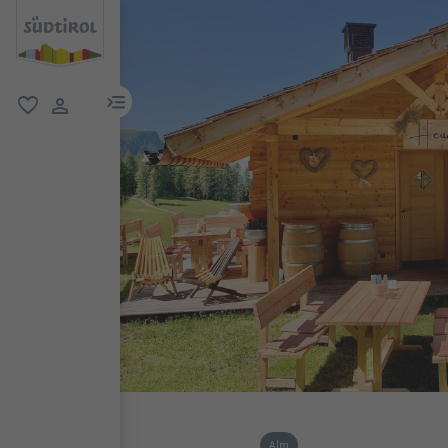
menu link
favorit
user link
Alm