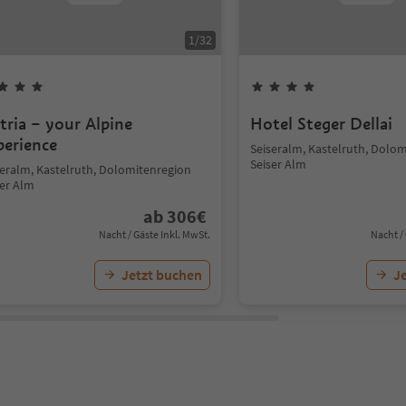
1
/
32
ltria – your Alpine
Hotel Steger Dellai
perience
Seiseralm, Kastelruth, Dolo
Seiser Alm
seralm, Kastelruth, Dolomitenregion
ser Alm
ab
306
€
Nacht / Gäste Inkl. MwSt.
Nacht /
Jetzt buchen
J